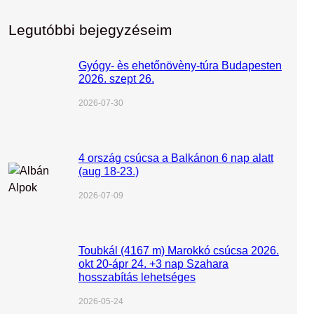
Legutóbbi bejegyzéseim
Gyógy- ès ehetőnövèny-túra Budapesten
2026. szept 26.
2026-07-30
4 ország csúcsa a Balkánon 6 nap alatt
(aug 18-23.)
2026-07-09
Toubkál (4167 m) Marokkó csúcsa 2026.
okt 20-ápr 24. +3 nap Szahara
hosszabítás lehetséges
2026-05-24