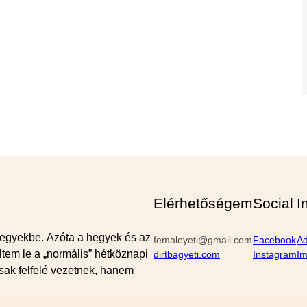
Elérhetőségem
Social
I
egyekbe. Azóta a hegyek és az
femaleyeti@gmail.com
Facebook
Ad
tem le a „normális” hétköznapi
dirtbagyeti.com
Instagram
I
sak felfelé vezetnek, hanem