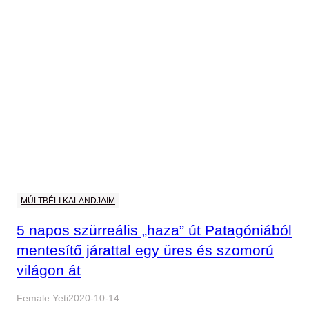
MÚLTBÉLI KALANDJAIM
5 napos szürreális „haza” út Patagóniából
mentesítő járattal egy üres és szomorú
világon át
Female Yeti
2020-10-14