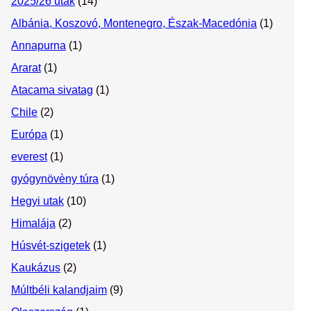
2025/26 utak
(14)
Albánia, Koszovó, Montenegro, Észak-Macedónia
(1)
Annapurna
(1)
Ararat
(1)
Atacama sivatag
(1)
Chile
(2)
Európa
(1)
everest
(1)
gyógynövèny túra
(1)
Hegyi utak
(10)
Himalája
(2)
Húsvét-szigetek
(1)
Kaukázus
(2)
Múltbéli kalandjaim
(9)