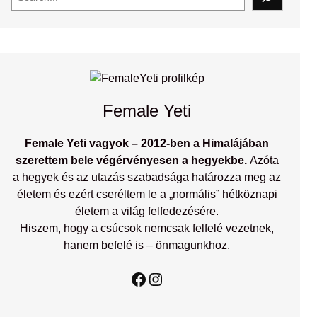
e
a
r
c
h
Female Yeti
Female Yeti vagyok – 2012-ben a Himalájában
szerettem bele végérvényesen a hegyekbe.
Azóta
a hegyek és az utazás szabadsága határozza meg az
életem és ezért cseréltem le a „normális” hétköznapi
életem a világ felfedezésére.
Hiszem, hogy a csúcsok nemcsak felfelé vezetnek,
hanem befelé is – önmagunkhoz.
Facebook
Instagram