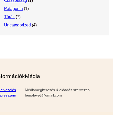
Olaszország
(1)
Patagónia
(1)
Túrák
(7)
Uncategorized
(4)
nformációk
Média
atkezelés
Médiamegkeresés & előadás szervezés
mpresszum
femaleyeti@gmail.com