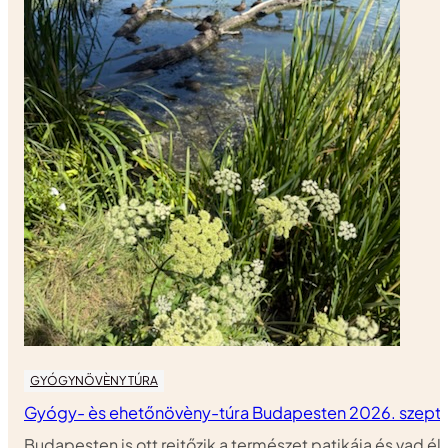
GYÓGYNÖVÈNY TÚRA
Gyógy- ès ehetőnövèny-túra Budapesten 2026. szept 
Budapesten is ott rejtőzik a természet patikája és vad é