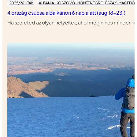
2025/26 UTAK
ALBÁNIA, KOSZOVÓ, MONTENEGRO, ÉSZAK-MACEDÓN
4 ország csúcsa a Balkánon 6 nap alatt (aug 18-23.)
Ha szereted az olyan helyeket, ahol még nincs minden ki