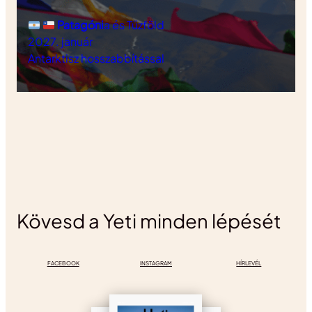
Patagóni
a és Tűzföld
2027. január
Antarktisz hosszabbítással
Kövesd a Yeti minden lépését
FACEBOOK
INSTAGRAM
HÍRLEVÉL