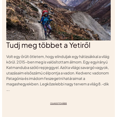
Tudj meg többet a Yetiről
Volt egy őrült ötletem, hogy elinduljak egy hátizsákkal a világ
körül. 2015-ben meg is valósítottam álmom. Egy egyirányú
Katmanduba szóló repjeggyel. Azóta világcsavargó vagyok,
utazásaim elsőszámú célpontja a vadon. Kedvenc vadonom
Patagónia és imádom feszegetni határaimat a
magashegyekben. Legközelebbi nagy tervem a világ 8.-dik
….
OLVASS TOVÁBB