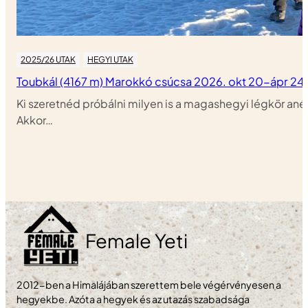
2025/26 UTAK
HEGYI UTAK
Toubkál (4167 m) Marokkó csúcsa 2026. okt 20-ápr 24.
Ki szeretnéd próbálni milyen is a magashegyi légkör an
Akkor…
Female Yeti
2012-ben a Himalájában szerettem bele végérvényesen a
hegyekbe. Azóta a hegyek és az utazás szabadsága