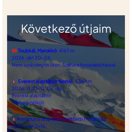
Következő útjaim
Toubkál, Marokkó
: 4167 m
2026. okt 20-24.
Nem szokványos úton, Szahara hosszabbítással.
Everest alaptábor Nepál
: 5364 m
2026. 11. 21-12. 07.-ig
Everest alaptábor
(tömeg nélkül)
Annapurna alaptábor és Mardi Himal túra
2026. okt 2-16.