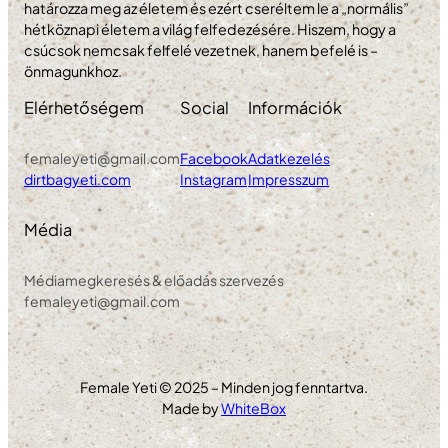
határozza meg az életem és ezért cseréltem le a „normális”
hétköznapi életem a világ felfedezésére. Hiszem, hogy a
csúcsok nemcsak felfelé vezetnek, hanem befelé is –
önmagunkhoz.
Elérhetőségem
Social
Információk
femaleyeti@gmail.com
Facebook
Adatkezelés
dirtbagyeti.com
Instagram
Impresszum
Média
Médiamegkeresés & előadás szervezés
femaleyeti@gmail.com
Female Yeti © 2025 – Minden jog fenntartva.
Made by
WhiteBox