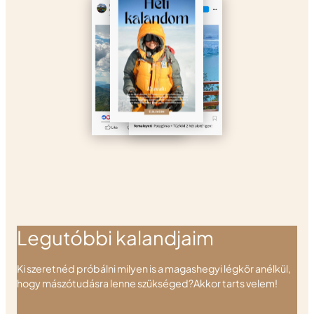
Legutóbbi kalandjaim
Ki szeretnéd próbálni milyen is a magashegyi légkör anélkül,
hogy mászótudásra lenne szükséged?Akkor tarts velem!