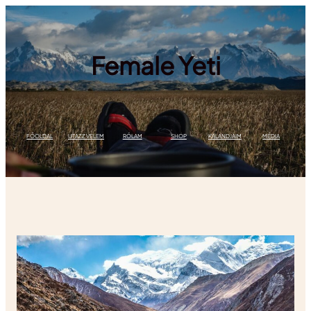
Female Yeti
FŐOLDAL
UTAZZ VELEM
RÓLAM
SHOP
KALANDJAIM
MÉDIA