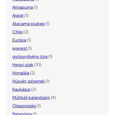
Annapurna
(1)
Ararat
(1)
Atacama sivatag
(1)
Chile
(2)
Európa
(1)
everest
(1)
gyógynövèny túra
(1)
Hegyi utak
(10)
Himalája
(2)
Húsvét-szigetek
(1)
Kaukázus
(2)
Múltbéli kalandjaim
(9)
Olaszország
(1)
Patagónia
(1)