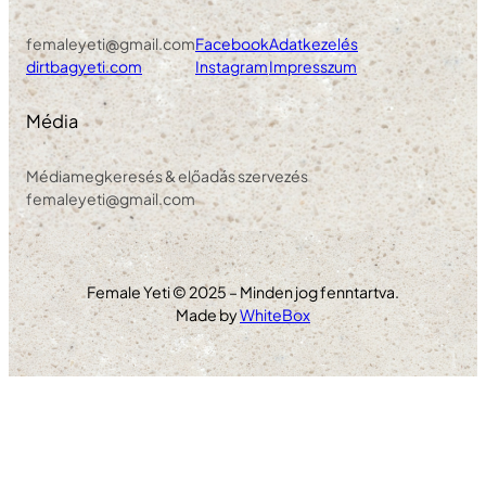
femaleyeti@gmail.com
Facebook
Adatkezelés
dirtbagyeti.com
Instagram
Impresszum
Média
Médiamegkeresés & előadás szervezés
femaleyeti@gmail.com
Female Yeti © 2025 – Minden jog fenntartva.
Made by
WhiteBox