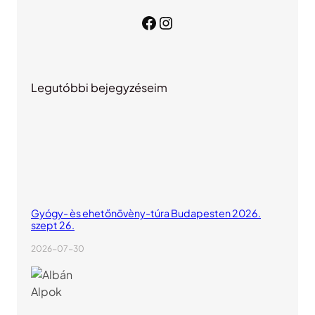
Facebook
Instagram
Legutóbbi bejegyzéseim
Gyógy- ès ehetőnövèny-túra Budapesten 2026.
szept 26.
2026-07-30