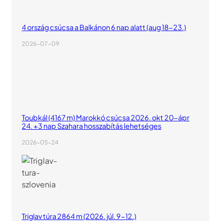
4 ország csúcsa a Balkánon 6 nap alatt (aug 18-23.)
2026-07-09
Toubkál (4167 m) Marokkó csúcsa 2026. okt 20-ápr
24. +3 nap Szahara hosszabítás lehetséges
2026-05-24
Triglav túra 2864 m (2026. júl. 9-12.)