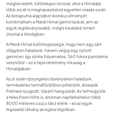
megtervezett, különleges útvonal, ahol a Himalája
több arcát is megtapasztalod egyetlen utazás során.
Az Annapurna alaptábor ikonikus élményét
kombináltam a Mardi Himal gerinctúrával, ami az
egyik leglátványosabb, mégis kevésbé ismert
útvonal a térségben.
A Mardi Himal különlegessége, hogy nem egy zárt
völgyben haladunk, hanem végig egy nyitott
gerincen, így szinte folyamatos, 360 fokos panoráma
vesz körül – ez a fajta térélmény ritkaság a
Himalájában.
Az út során dzsungeles ösvényeken haladunk,
természetes termálfürdőben pihenünk, élvezzük
Pokhara nyugodt, tóparti hangulatát, és felmegyünk
a híres Poon Hillre is, ahonnan napfelkeltekor több
8000 méteres csúcs tárul elénk – ez az egyik
legszebb látvány az egész régióban.