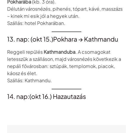
Pokharába
(kb. 3 óra).
Délután városnézés, pihenés, tópart, kávé, masszázs
– kinek mi esik jól a hegyek után.
Szállás: hotel Pokharában.
13. nap: (okt 15.)Pokhara → Kathmandu
Reggeli repülés
Kathmanduba
. A csomagokat
letesszük a szálláson, majd városnézés következik a
nepáli fővárosban: sztúpák, templomok, piacok,
káosz és élet.
Szállás: Kathmandu.
14. nap:(okt 16.) Hazautazás