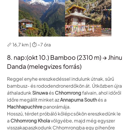
📏 16,7 km | ⏱️ ~7 óra
8. nap:(okt 10.) Bamboo (2310 m) → Jhinu
Danda (melegvizes forrás)
Reggel enyhe ereszkedéssel indulunk útnak, sűrű
bambusz- és rododendronerdőkön át. Útközben újra
áthaladunk
Sinuwa
és
Chhomrong
falvain, ahol időről
időre megállít minket az
Annapurna South
és a
Machhapuchhre
panorámája.
Hosszú, térdet próbáló kőlépcsőkön ereszkedünk le
a
Chhomrong Khola
völgyébe, majd még egyszer
visszakapaszkodunk Chhomrongba egy pihenőre