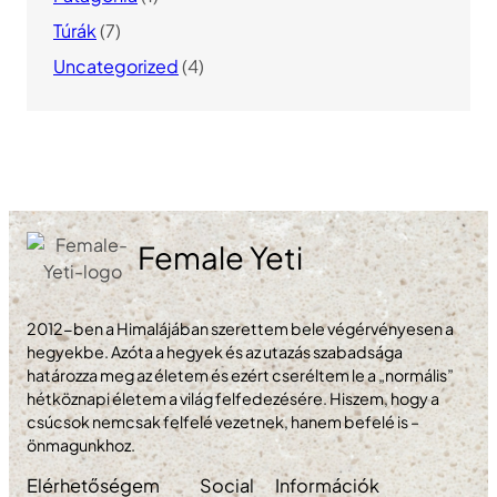
Túrák
(7)
Uncategorized
(4)
Female Yeti
2012-ben a Himalájában szerettem bele végérvényesen a
hegyekbe. Azóta a hegyek és az utazás szabadsága
határozza meg az életem és ezért cseréltem le a „normális”
hétköznapi életem a világ felfedezésére. Hiszem, hogy a
csúcsok nemcsak felfelé vezetnek, hanem befelé is –
önmagunkhoz.
Elérhetőségem
Social
Információk