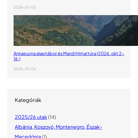
2026-01-05
Annapurna alaptábor és Mardi Himal túra (2026. okt 2-
16.)
2026-01-04
Kategóriák
2025/26 utak
(14)
Albánia, Koszovó, Montenegro, Észak-
Macedónia
(1)