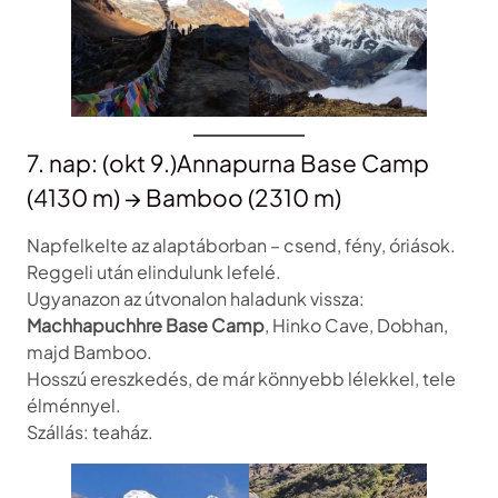
7. nap: (okt 9.)Annapurna Base Camp
(4130 m) → Bamboo (2310 m)
Napfelkelte az alaptáborban – csend, fény, óriások.
Reggeli után elindulunk lefelé.
Ugyanazon az útvonalon haladunk vissza:
Machhapuchhre Base Camp
, Hinko Cave, Dobhan,
majd Bamboo.
Hosszú ereszkedés, de már könnyebb lélekkel, tele
élménnyel.
Szállás: teaház.