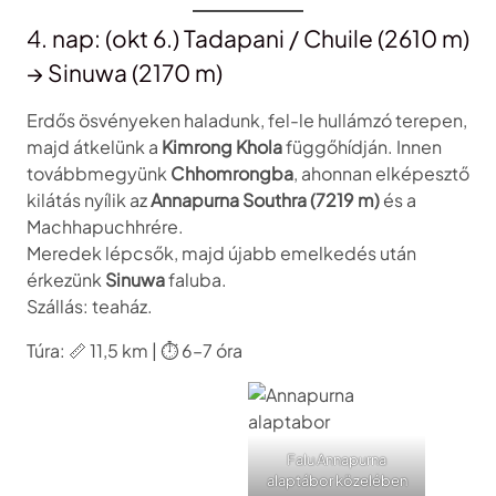
4. nap: (okt 6.) Tadapani / Chuile (2610 m)
→ Sinuwa (2170 m)
Erdős ösvényeken haladunk, fel-le hullámzó terepen,
majd átkelünk a
Kimrong Khola
függőhídján. Innen
továbbmegyünk
Chhomrongba
, ahonnan elképesztő
kilátás nyílik az
Annapurna Southra (7219 m)
és a
Machhapuchhrére.
Meredek lépcsők, majd újabb emelkedés után
érkezünk
Sinuwa
faluba.
Szállás: teaház.
Túra: 📏 11,5 km | ⏱️ 6–7 óra
Falu Annapurna
alaptábor közelében