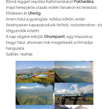
Rövid reggeli repülés Kathmanduból
Pokharába
,
majd terepjárós utazás vidéki falvakon és teraszos
földeken át
Ulleriig
.
Innen indul a gyaloglás: kőlépcsőkön, erdei
ösvényeken kapaszkodunk felfelé, rododendron- és
tölgyerdők között.
A nap végére elérjük
Ghorepanit
, egy klasszikus
hegyi falut, ahonnan már megérkezik a Himalája
hangulata.
Szállás: teaház.