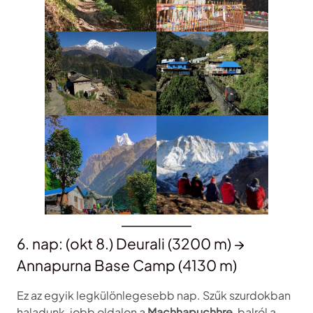
6. nap: (okt 8.) Deurali (3200 m) →
Annapurna Base Camp (4130 m)
Ez az egyik legkülönlegesebb nap. Szűk szurdokban
haladunk, jobb oldalon a
Machhapuchhre
, balról a