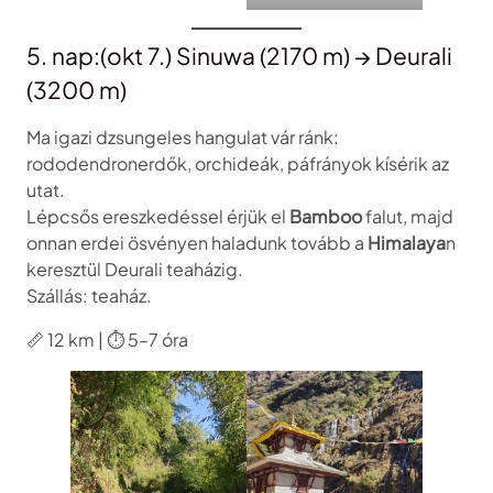
5. nap:(okt 7.) Sinuwa (2170 m) → Deurali
(3200 m)
Ma igazi dzsungeles hangulat vár ránk:
rododendronerdők, orchideák, páfrányok kísérik az
utat.
Lépcsős ereszkedéssel érjük el
Bamboo
falut, majd
onnan erdei ösvényen haladunk tovább a
Himalaya
n
keresztül Deurali teaházig.
Szállás: teaház.
📏 12 km | ⏱️ 5–7 óra