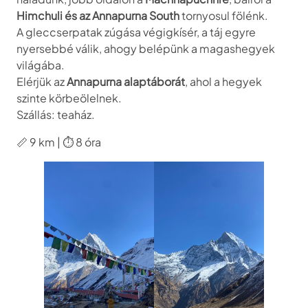
Himchuli és az Annapurna South
tornyosul fölénk.
A gleccserpatak zúgása végigkísér, a táj egyre
nyersebbé válik, ahogy belépünk a magashegyek
világába.
Elérjük az
Annapurna alaptáborát
, ahol a hegyek
szinte körbeölelnek.
Szállás: teaház.
📏 9 km | ⏱️ 8 óra