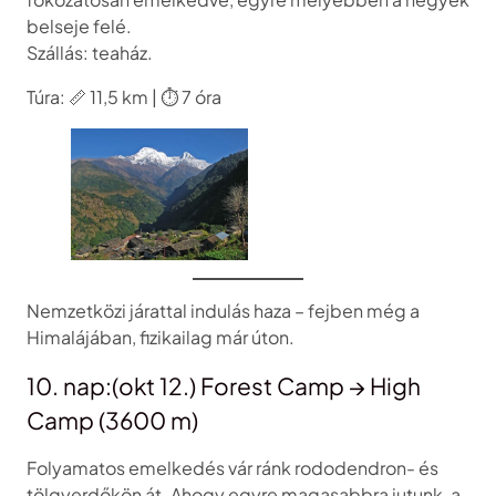
belseje felé.
Szállás: teaház.
Túra: 📏 11,5 km | ⏱️ 7 óra
Nemzetközi járattal indulás haza – fejben még a
Himalájában, fizikailag már úton.
10. nap:(okt 12.) Forest Camp → High
Camp (3600 m)
Folyamatos emelkedés vár ránk rododendron- és
tölgyerdőkön át. Ahogy egyre magasabbra jutunk, a