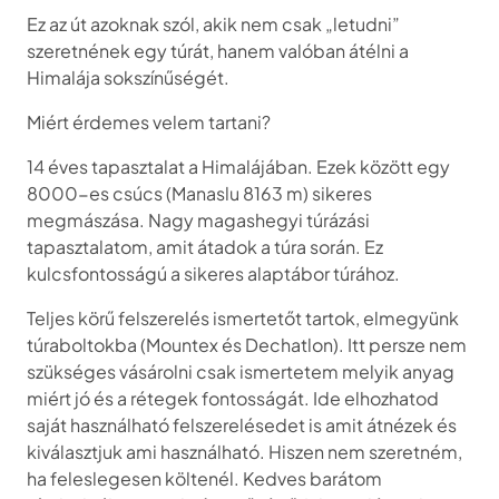
Ez az út azoknak szól, akik nem csak „letudni”
szeretnének egy túrát, hanem valóban átélni a
Himalája sokszínűségét.
Miért érdemes velem tartani?
14 éves tapasztalat a Himalájában. Ezek között egy
8000-es csúcs (Manaslu 8163 m) sikeres
megmászása. Nagy magashegyi túrázási
tapasztalatom, amit átadok a túra során. Ez
kulcsfontosságú a sikeres alaptábor túrához.
Teljes körű felszerelés ismertetőt tartok, elmegyünk
túraboltokba (Mountex és Dechatlon). Itt persze nem
szükséges vásárolni csak ismertetem melyik anyag
miért jó és a rétegek fontosságát. Ide elhozhatod
saját használható felszerelésedet is amit átnézek és
kiválasztjuk ami használható. Hiszen nem szeretném,
ha feleslegesen költenél. Kedves barátom