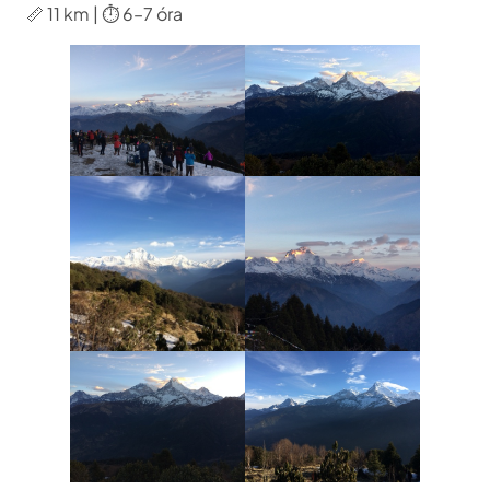
📏 11 km | ⏱️ 6–7 óra