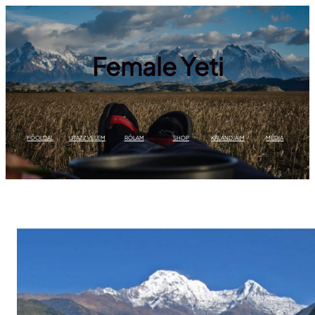
Ugrás
a
tartalomhoz
Female Yeti
FŐOLDAL
UTAZZ VELEM
RÓLAM
SHOP
KALANDJAIM
MÉDIA