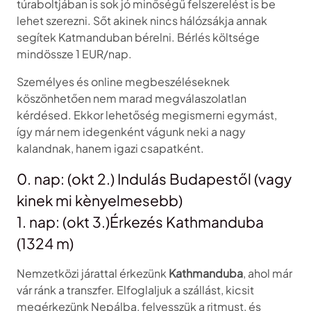
túraboltjában is sok jó minőségű felszerelést is be
lehet szerezni. Sőt akinek nincs hálózsákja annak
segítek Katmanduban bérelni. Bérlés költsége
mindössze 1 EUR/nap.
Személyes és online megbeszéléseknek
köszönhetően nem marad megválaszolatlan
kérdésed. Ekkor lehetőség megismerni egymást,
így már nem idegenként vágunk neki a nagy
kalandnak, hanem igazi csapatként.
0. nap: (okt 2.) Indulás Budapestől (vagy
kinek mi kènyelmesebb)
1. nap: (okt 3.)Érkezés Kathmanduba
(1324 m)
Nemzetközi járattal érkezünk
Kathmanduba
, ahol már
vár ránk a transzfer. Elfoglaljuk a szállást, kicsit
megérkezünk Nepálba, felvesszük a ritmust, és