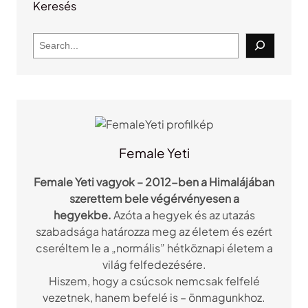
Keresés
S
e
a
r
c
h
Female Yeti
Female Yeti vagyok – 2012-ben a Himalájában
szerettem bele végérvényesen a
hegyekbe.
Azóta a hegyek és az utazás
szabadsága határozza meg az életem és ezért
cseréltem le a „normális” hétköznapi életem a
világ felfedezésére.
Hiszem, hogy a csúcsok nemcsak felfelé
vezetnek, hanem befelé is – önmagunkhoz.