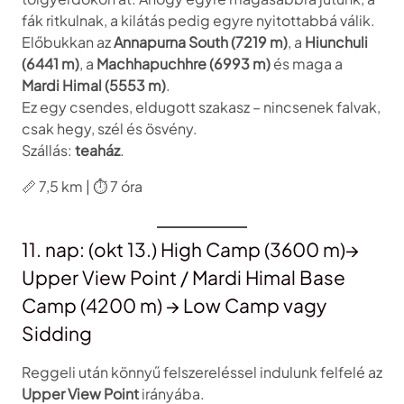
fák ritkulnak, a kilátás pedig egyre nyitottabbá válik.
Előbukkan az
Annapurna South (7219 m)
, a
Hiunchuli
(6441 m)
, a
Machhapuchhre (6993 m)
és maga a
Mardi Himal (5553 m)
.
Ez egy csendes, eldugott szakasz – nincsenek falvak,
csak hegy, szél és ösvény.
Szállás:
teaház
.
📏 7,5 km | ⏱️ 7 óra
11. nap: (okt 13.) High Camp (3600 m)→
Upper View Point / Mardi Himal Base
Camp (4200 m) → Low Camp vagy
Sidding
Reggeli után könnyű felszereléssel indulunk felfelé az
Upper View Point
irányába.