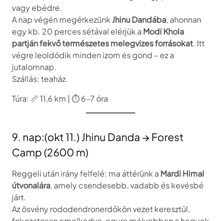
vagy ebédre.
A nap végén megérkezünk
Jhinu Dandába
, ahonnan
egy kb. 20 perces sétával elérjük a
Modi Khola
partján fekvő természetes melegvizes forrásokat
. Itt
végre leoldódik minden izom és gond – ez a
jutalomnap.
Szállás: teaház.
Túra: 📏 11,6 km | ⏱️ 6–7 óra
9. nap:(okt 11.) Jhinu Danda → Forest
Camp (2600 m)
Reggeli után irány felfelé: ma áttérünk a
Mardi Himal
útvonalára
, amely csendesebb, vadabb és kevésbé
járt.
Az ösvény rododendronerdőkön vezet keresztül,
fokozatosan emelkedve, egyre mélyebben a hegyek