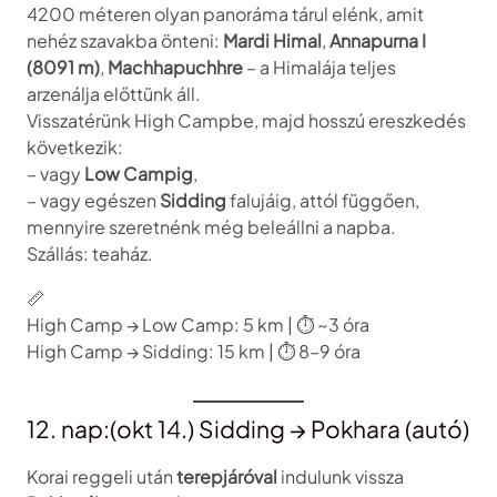
4200 méteren olyan panoráma tárul elénk, amit
nehéz szavakba önteni:
Mardi Himal
,
Annapurna I
(8091 m)
,
Machhapuchhre
– a Himalája teljes
arzenálja előttünk áll.
Visszatérünk High Campbe, majd hosszú ereszkedés
következik:
– vagy
Low Campig
,
– vagy egészen
Sidding
falujáig, attól függően,
mennyire szeretnénk még beleállni a napba.
Szállás: teaház.
📏
High Camp → Low Camp: 5 km | ⏱️ ~3 óra
High Camp → Sidding: 15 km | ⏱️ 8–9 óra
12. nap:(okt 14.) Sidding → Pokhara (autó)
Korai reggeli után
terepjáróval
indulunk vissza