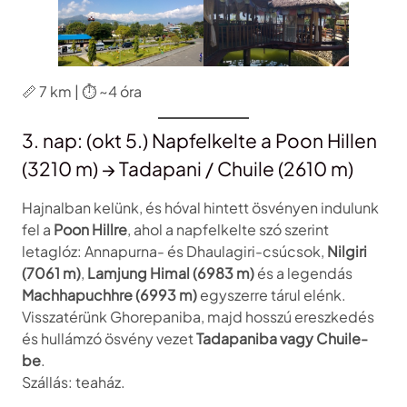
📏 7 km | ⏱️ ~4 óra
3. nap: (okt 5.) Napfelkelte a Poon Hillen
(3210 m) → Tadapani / Chuile (2610 m)
Hajnalban kelünk, és hóval hintett ösvényen indulunk
fel a
Poon Hillre
, ahol a napfelkelte szó szerint
letaglóz: Annapurna- és Dhaulagiri-csúcsok,
Nilgiri
(7061 m)
,
Lamjung Himal (6983 m)
és a legendás
Machhapuchhre (6993 m)
egyszerre tárul elénk.
Visszatérünk Ghorepaniba, majd hosszú ereszkedés
és hullámzó ösvény vezet
Tadapaniba vagy Chuile-
be
.
Szállás: teaház.