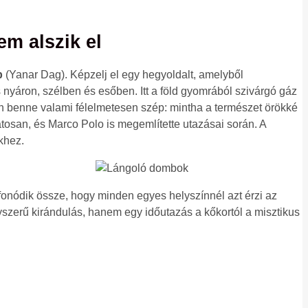
em alszik el
b
(Yanar Dag). Képzelj el egy hegyoldalt, amelyből
 nyáron, szélben és esőben. Itt a föld gyomrából szivárgó gáz
Van benne valami félelmetesen szép: mintha a természet örökké
osan, és Marco Polo is megemlítette utazásai során. A
ekhez.
fonódik össze, hogy minden egyes helyszínnél azt érzi az
szerű kirándulás, hanem egy időutazás a kőkortól a misztikus