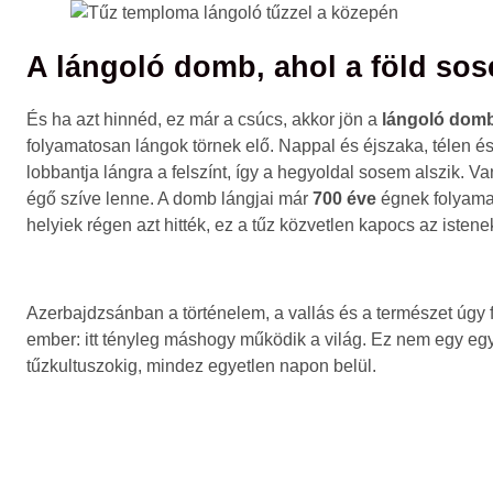
A lángoló domb, ahol a föld sos
És ha azt hinnéd, ez már a csúcs, akkor jön a
lángoló dom
folyamatosan lángok törnek elő. Nappal és éjszaka, télen és
lobbantja lángra a felszínt, így a hegyoldal sosem alszik. 
égő szíve lenne. A domb lángjai már
700 éve
égnek folyamat
helyiek régen azt hitték, ez a tűz közvetlen kapocs az isten
Azerbajdzsánban a történelem, a vallás és a természet úgy 
ember: itt tényleg máshogy működik a világ. Ez nem egy egy
tűzkultuszokig, mindez egyetlen napon belül.