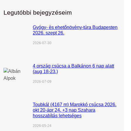
Legutóbbi bejegyzéseim
Gyógy- ès ehetőnövèny-túra Budapesten
2026. szept 26.
2026-07-30
4 ország csúcsa a Balkánon 6 nap alatt
(aug 18-23.)
2026-07-09
Toubkál (4167 m) Marokkó csúcsa 2026.
okt 20-ápr 24. +3 nap Szahara
hosszabítás lehetséges
2026-05-24