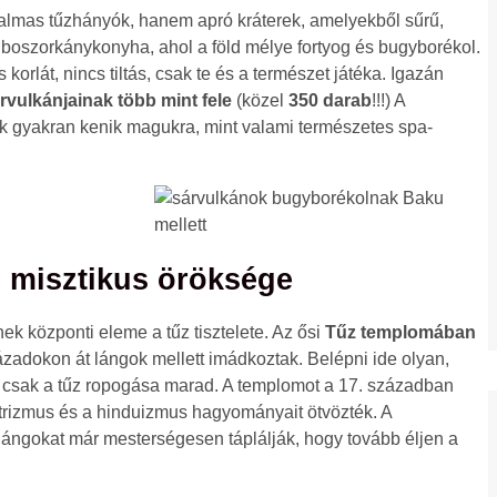
almas tűzhányók, hanem apró kráterek, amelyekből sűrű,
úli boszorkánykonyha, ahol a föld mélye fortyog és bugyborékol.
korlát, nincs tiltás, csak te és a természet játéka. Igazán
rvulkánjainak több mint fele
(közel
350 darab
!!!) A
ek gyakran kenik magukra, mint valami természetes spa-
 misztikus öröksége
ek központi eleme a tűz tisztelete. Az ősi
Tűz templomában
zázadokon át lángok mellett imádkoztak. Belépni ide olyan,
és csak a tűz ropogása marad. A templomot a 17. században
ztrizmus és a hinduizmus hagyományait ötvözték. A
lángokat már mesterségesen táplálják, hogy tovább éljen a