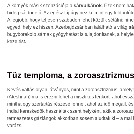
A környék másik szenzációja a
sárvulkánok
. Ezek nem hat
hideg sár tör elő. Az egész táj úgy néz ki, mint egy földönt
A legjobb, hogy teljesen szabadon lehet köztük sétálni: nincs 
egyedi hely ez hiszen, Azerbajdzsánban található a világ
sá
bugyborékoló sárnak gyógyhatást is tulajdonítanak, a helyi
kezelést.
Tűz temploma, a zoroasztrizmus
Kevés vallás olyan látványos, mint a zoroasztrizmus, amelyn
(Ateshgah) ma is érezni lehet a misztikus légkört, ahol évs
mintha egy szertartás részese lennél, ahol az idő megáll, 
indiai kereskedők használták szent helyként, akik a zoroas
természetes gázlángok akkoriban sosem aludtak ki – a mai 
varázs.