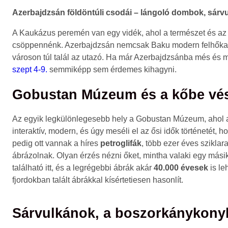
Azerbajdzsán földöntúli csodái – lángoló dombok, sár
A Kaukázus peremén van egy vidék, ahol a természet és az ő
csöppennénk. Azerbajdzsán nemcsak Baku modern felhőkarcoló
városon túl talál az utazó. Ha már Azerbajdzsánba més é
szept 4-9.
semmiképp sem érdemes kihagyni.
Gobustan Múzeum és a kőbe vés
Az egyik legkülönlegesebb hely a Gobustan Múzeum, ahol a t
interaktív, modern, és úgy meséli el az ősi idők történetét,
pedig ott vannak a híres
petroglifák
, több ezer éves szikla
ábrázolnak. Olyan érzés nézni őket, mintha valaki egy mási
található itt, és a legrégebbi ábrák akár
40.000 évesek
is le
fjordokban talált ábrákkal kísértetiesen hasonlít.
Sárvulkánok, a boszorkánykony