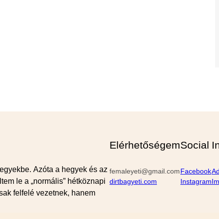
Elérhetőségem
Social
I
egyekbe. Azóta a hegyek és az
femaleyeti@gmail.com
Facebook
Ad
tem le a „normális” hétköznapi
dirtbagyeti.com
Instagram
I
sak felfelé vezetnek, hanem