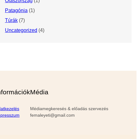
Olaszország
(1)
Patagónia
(1)
Túrák
(7)
Uncategorized
(4)
nformációk
Média
atkezelés
Médiamegkeresés & előadás szervezés
mpresszum
femaleyeti@gmail.com