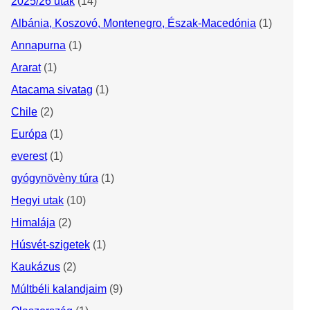
2025/26 utak
(14)
Albánia, Koszovó, Montenegro, Észak-Macedónia
(1)
Annapurna
(1)
Ararat
(1)
Atacama sivatag
(1)
Chile
(2)
Európa
(1)
everest
(1)
gyógynövèny túra
(1)
Hegyi utak
(10)
Himalája
(2)
Húsvét-szigetek
(1)
Kaukázus
(2)
Múltbéli kalandjaim
(9)