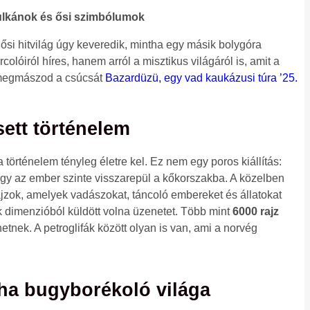
vulkánok és ősi szimbólumok
si hitvilág úgy keveredik, mintha egy másik bolygóra
iról híres, hanem arról a misztikus világáról is, amit a
s megmászod a csúcsát
Bazardüzü, egy vad kaukázusi túra ’25.
ett történelem
örténelem tényleg életre kel. Ez nem egy poros kiállítás:
 hogy az ember szinte visszarepül a kőkorszakba. A közelben
rajzok, amelyek vadászokat, táncoló embereket és állatokat
k dimenzióból küldött volna üzenetet. Több mint
6000 rajz
hetnek. A petroglifák között olyan is van, ami a norvég
ha bugyborékoló világa