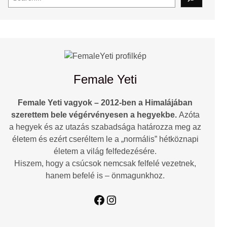
e
a
r
c
h
Female Yeti
Female Yeti vagyok – 2012-ben a Himalájában
szerettem bele végérvényesen a hegyekbe.
Azóta
a hegyek és az utazás szabadsága határozza meg az
életem és ezért cseréltem le a „normális” hétköznapi
életem a világ felfedezésére.
Hiszem, hogy a csúcsok nemcsak felfelé vezetnek,
hanem befelé is – önmagunkhoz.
Facebook
Instagram