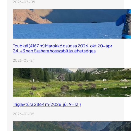
2026-07-09
Toubkál (4167 m) Marokkó csúcsa 2026. okt 20-ápr
24. +3 nap Szahara hosszabítás lehetséges
2026-05-24
Triglav túra 2864 m (2026. júl. 9-12.)
2026-01-05