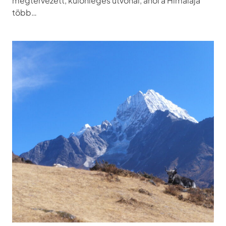
megtervezett, különleges útvonal, ahol a Himalája
több…