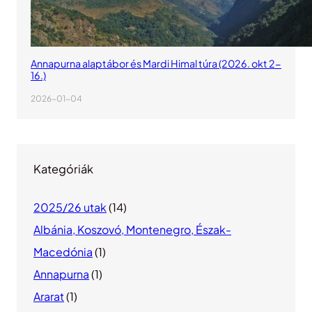
Annapurna alaptábor és Mardi Himal túra (2026. okt 2-
16.)
2026-01-04
Kategóriák
2025/26 utak
(14)
Albánia, Koszovó, Montenegro, Észak-
Macedónia
(1)
Annapurna
(1)
Ararat
(1)