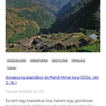
2025/26 UTAK
ANNAPURNA
HEGYI UTAK
HIMALÁJA
TÚRÁK
Annapurna alaptábor és Mardi Himal túra (2026. okt
2-16.)
Female Yeti
2026-01-04
Ez nem egy klasszikus túra, hanem egy gondosan