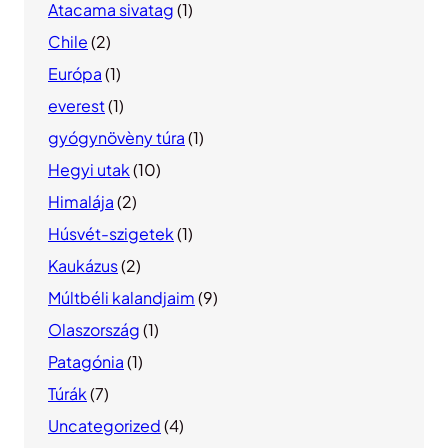
Atacama sivatag
(1)
Chile
(2)
Európa
(1)
everest
(1)
gyógynövèny túra
(1)
Hegyi utak
(10)
Himalája
(2)
Húsvét-szigetek
(1)
Kaukázus
(2)
Múltbéli kalandjaim
(9)
Olaszország
(1)
Patagónia
(1)
Túrák
(7)
Uncategorized
(4)