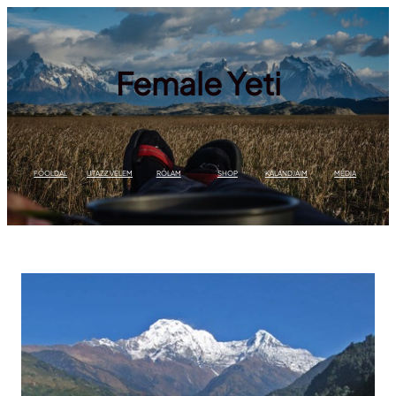
Ugrás
a
tartalomhoz
Female Yeti
FŐOLDAL
UTAZZ VELEM
RÓLAM
SHOP
KALANDJAIM
MÉDIA