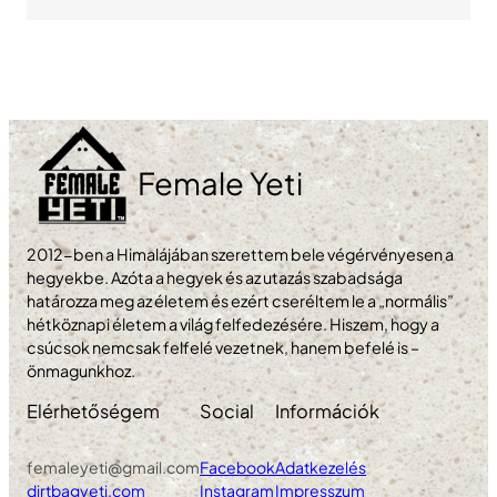
Female Yeti
2012-ben a Himalájában szerettem bele végérvényesen a
hegyekbe. Azóta a hegyek és az utazás szabadsága
határozza meg az életem és ezért cseréltem le a „normális”
hétköznapi életem a világ felfedezésére. Hiszem, hogy a
csúcsok nemcsak felfelé vezetnek, hanem befelé is –
önmagunkhoz.
Elérhetőségem
Social
Információk
femaleyeti@gmail.com
Facebook
Adatkezelés
dirtbagyeti.com
Instagram
Impresszum