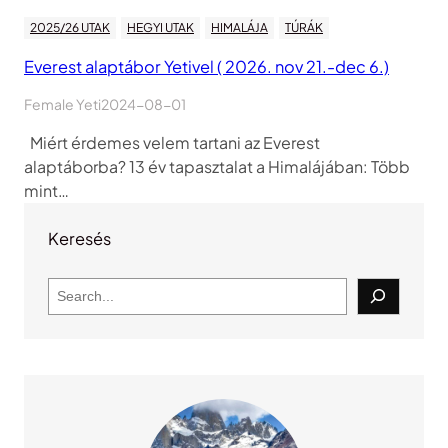
2025/26 UTAK
HEGYI UTAK
HIMALÁJA
TÚRÁK
Everest alaptábor Yetivel ( 2026. nov 21.-dec 6.)
Female Yeti
2024-08-01
Miért érdemes velem tartani az Everest
alaptáborba? 13 év tapasztalat a Himalájában: Több
mint…
Keresés
S
e
a
r
c
h