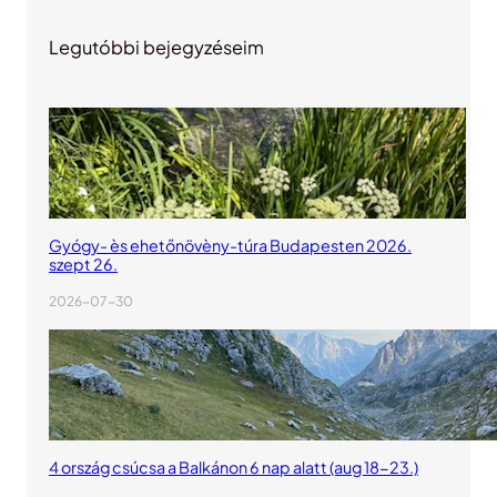
Legutóbbi bejegyzéseim
Gyógy- ès ehetőnövèny-túra Budapesten 2026.
szept 26.
2026-07-30
4 ország csúcsa a Balkánon 6 nap alatt (aug 18-23.)