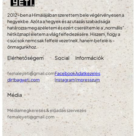
2012-ben a Himalájában szerettem bele végérvényesen a
hegyekbe. Azóta a hegyek és az utazás szabadsága
határozza meg az életem és ezért cseréltem le a „normális”
hétköznapi életem a világ felfedezésére. Hiszem, hogy a
csúcsok nemcsak felfelé vezetnek, hanem befelé is –
önmagunkhoz.
Elérhetőségem
Social
Információk
femaleyeti@gmail.com
Facebook
Adatkezelés
dirtbagyeti.com
Instagram
Impresszum
Média
Médiamegkeresés & előadás szervezés
femaleyeti@gmail.com