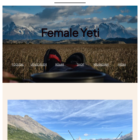
Ugrás
a
tartalomhoz
Female Yeti
FŐOLDAL
UTAZZ VELEM
RÓLAM
SHOP
KALANDJAIM
MÉDIA