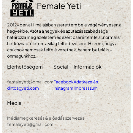
Female Yeti
2012-ben a Himalájában szerettem bele végérvényesen a
hegyekbe. Azóta a hegyek és az utazás szabadsága
határozza meg az életem és ezért cseréltem le a „normális”
hétköznapi életem a világ felfedezésére. Hiszem, hogy a
csúcsok nemcsak felfelé vezetnek, hanem befelé is –
önmagunkhoz.
Elérhetőségem
Social
Információk
femaleyeti@gmail.com
Facebook
Adatkezelés
dirtbagyeti.com
Instagram
Impresszum
Média
Médiamegkeresés & előadás szervezés
femaleyeti@gmail.com