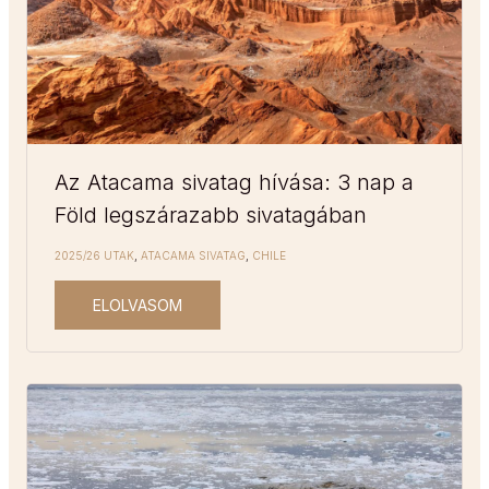
Az Atacama sivatag hívása: 3 nap a
Föld legszárazabb sivatagában
2025/26 UTAK
,
ATACAMA SIVATAG
,
CHILE
ELOLVASOM