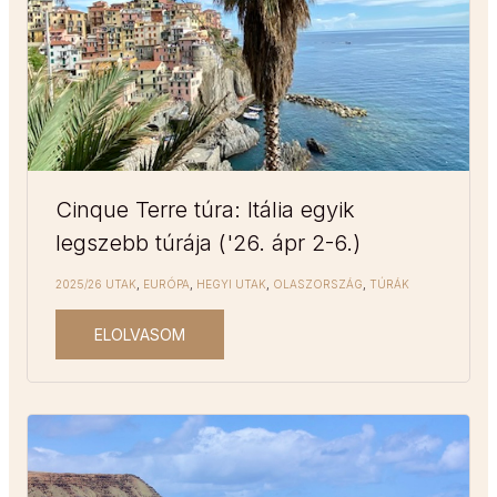
Cinque Terre túra: Itália egyik
legszebb túrája ('26. ápr 2-6.)
2025/26 UTAK
,
EURÓPA
,
HEGYI UTAK
,
OLASZORSZÁG
,
TÚRÁK
ELOLVASOM