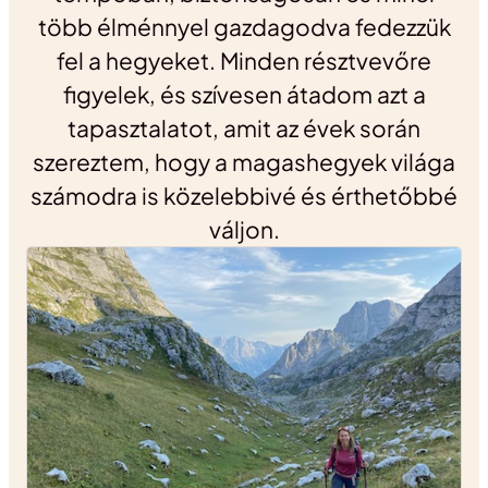
több élménnyel gazdagodva fedezzük
fel a hegyeket. Minden résztvevőre
figyelek, és szívesen átadom azt a
tapasztalatot, amit az évek során
szereztem, hogy a magashegyek világa
számodra is közelebbivé és érthetőbbé
váljon.