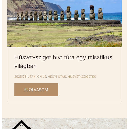
Húsvét-sziget hív: túra egy misztikus
világban
2025/26 UTAK
,
CHILE
,
HEGYI UTAK
,
HÚSVÉT-SZIGETEK
ELOLVASOM