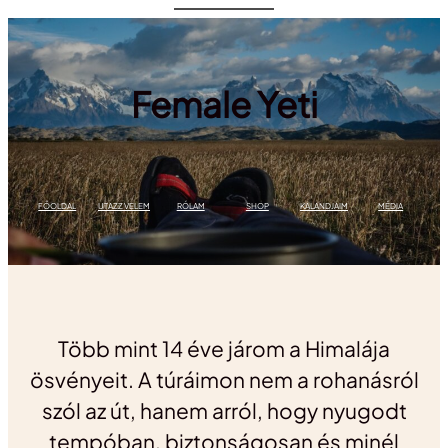
Ugrás
a
tartalomhoz
Female Yeti
FŐOLDAL
UTAZZ VELEM
RÓLAM
SHOP
KALANDJAIM
MÉDIA
Több mint 14 éve járom a Himalája
ösvényeit. A túráimon nem a rohanásról
szól az út, hanem arról, hogy nyugodt
tempóban, biztonságosan és minél