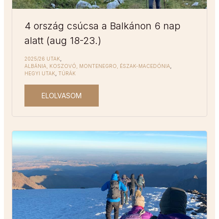
4 ország csúcsa a Balkánon 6 nap
alatt (aug 18-23.)
2025/26 UTAK
,
ALBÁNIA, KOSZOVÓ, MONTENEGRO, ÉSZAK-MACEDÓNIA
,
HEGYI UTAK
,
TÚRÁK
ELOLVASOM