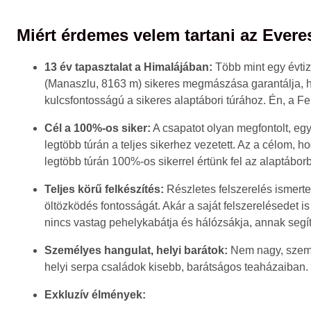
Miért érdemes velem tartani az Evere
13 év tapasztalat a Himalájában:
Több mint egy évti
(Manaszlu, 8163 m) sikeres megmászása garantálja, ho
kulcsfontosságú a sikeres alaptábori túrához. Én, a Fem
Cél a 100%-os siker:
A csapatot olyan megfontolt, eg
legtöbb túrán a teljes sikerhez vezetett. Az a célom, h
legtöbb túrán 100%-os sikerrel értünk fel az alaptábor
Teljes körű felkészítés:
Részletes felszerelés ismertet
öltözködés fontosságát. Akár a saját felszerelésedet i
nincs vastag pehelykabátja és hálózsákja, annak se
Személyes hangulat, helyi barátok:
Nem nagy, szemé
helyi serpa családok kisebb, barátságos teaházaiban.
Exkluzív élmények: