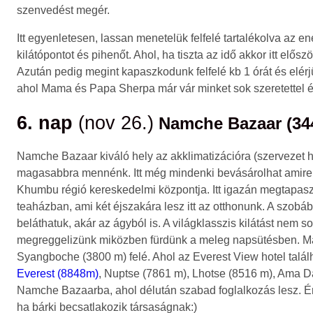
szenvedést megér.
Itt egyenletesen, lassan menetelük felfelé tartalékolva az 
kilátópontot és pihenőt. Ahol, ha tiszta az idő akkor itt elős
Azután pedig megint kapaszkodunk felfelé kb 1 órát és elé
ahol Mama és Papa Sherpa már vár minket sok szeretettel é
6. nap
(nov 26.)
Namche Bazaar (344
Namche Bazaar kiváló hely az akklimatizációra (szervezet
magasabbra mennénk. Itt még mindenki bevásárolhat amire
Khumbu régió kereskedelmi központja. Itt igazán megtapaszt
teaházban, ami két éjszakára lesz itt az otthonunk. A szo
beláthatuk, akár az ágyból is. A világklasszis kilátást nem 
megreggelizünk miközben fürdünk a meleg napsütésben. Ma
Syangboche (3800 m) felé. Ahol az Everest View hotel talá
Everest (8848m)
, Nuptse (7861 m), Lhotse (8516 m), Ama 
Namche Bazaarba, ahol délután szabad foglalkozás lesz. É
ha bárki becsatlakozik társaságnak:)