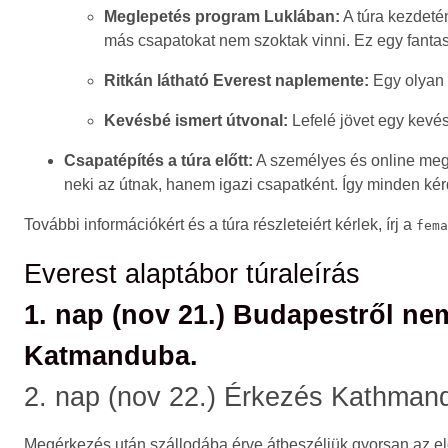
Meglepetés program Luklában:
A túra kezdeté
más csapatokat nem szoktak vinni. Ez egy fantas
Ritkán látható Everest naplemente:
Egy olyan 
Kevésbé ismert útvonal:
Lefelé jövet egy kevés
Csapatépítés a túra előtt:
A személyes és online me
neki az útnak, hanem igazi csapatként. Így minden kérd
További információkért és a túra részleteiért kérlek, írj a
fema
Everest alaptábor túraleírás
1. nap (nov 21.) Budapestről nem
Katmanduba.
2. nap (nov 22.) Érkezés Kathman
Megérkezés után szállodába érve átbeszéljük gyorsan az elő