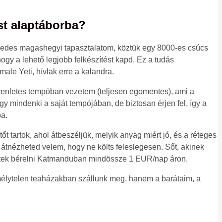
st alaptáborba?
zedes magashegyi tapasztalatom, köztük egy 8000-es csúcs
gy a lehető legjobb felkészítést kapd. Ez a tudás
ale Yeti, hívlak erre a kalandra.
yenletes tempóban vezetem (teljesen egomentes), ami a
ogy mindenki a saját tempójában, de biztosan érjen fel, így a
ba.
őt tartok, ahol átbeszéljük, melyik anyag miért jó, és a réteges
s átnézheted velem, hogy ne költs feleslegesen. Sőt, akinek
gítek bérelni Katmanduban mindössze 1 EUR/nap áron.
lytelen teaházakban szállunk meg, hanem a barátaim, a