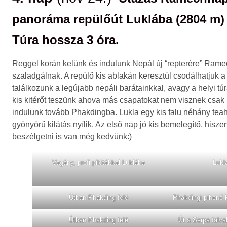
panoráma repülőút Luklába (2804 m)
Túra hossza 3 óra.
Reggel korán kelünk és indulunk Nepál új “repterére” Ramec
szaladgálnak. A repülő kis ablakán keresztül csodálhatjuk
találkozunk a legújabb nepáli barátainkkal, avagy a helyi t
kis kitérőt teszünk ahova más csapatokat nem visznek csak
indulunk tovább Phakdingba. Lukla egy kis falu néhány teah
gyönyörű kilátás nyílik. Az első nap jó kis bemelegítő, hisz
beszélgetni is van még kedvünk:)
Vagány, profi pilótákkal Luklába
Lukla
Útban Phakding felé
Phakdingi pihenő
Útban Phakding felé
Út a Serpa falv