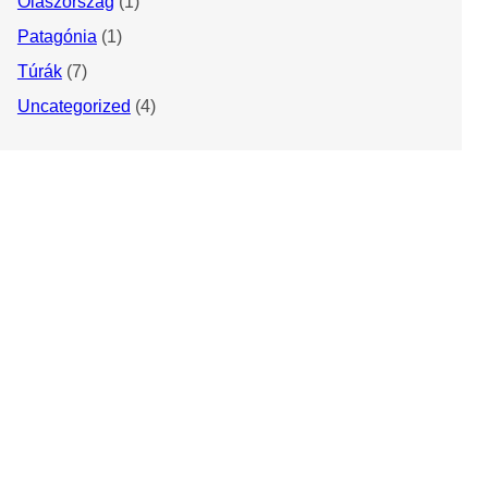
Olaszország
(1)
Patagónia
(1)
Túrák
(7)
Uncategorized
(4)