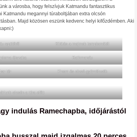
yünk a városba, hogy felszívjuk Katmandu fantasztikus
lni Katmandu megannyi túraboltjában extra olcsón
sztásban. Majd közösen eszünk kedvenc helyi kifőzdémben. Aki
kapni:)
u repülőről
Kilátás a majmok templomától
ploma éjszaka
Kathmandu
bar tér
Finom és olcsó gyümölcsök
árlunk olcsón a túra előtt
y indulás Ramechapba, időjárástól
a busszal majd izgalmas 20 perces