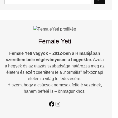
e
a
r
c
h
Female Yeti
Female Yeti vagyok – 2012-ben a Himalájában
szerettem bele végérvényesen a hegyekbe.
Azóta
a hegyek és az utazás szabadsága határozza meg az
életem és ezért cseréltem le a „normális” hétköznapi
életem a világ felfedezésére.
Hiszem, hogy a csúcsok nemcsak felfelé vezetnek,
hanem befelé is – önmagunkhoz.
Facebook
Instagram