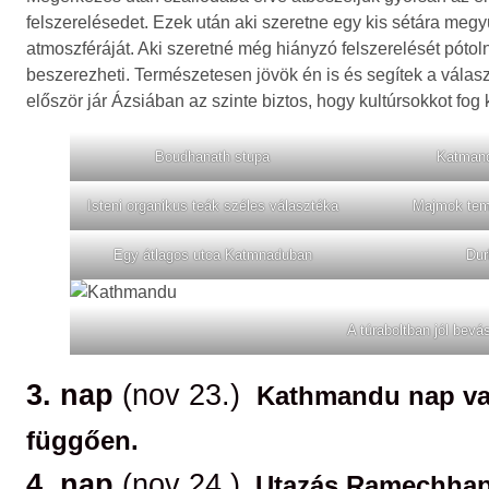
felszerelésedet. Ezek után aki szeretne egy kis sétára meg
atmoszféráját. Aki szeretné még hiányzó felszerelését póto
beszerezheti. Természetesen jövök én is és segítek a vála
először jár Ázsiában az szinte biztos, hogy kultúrsokkot fog 
Boudhanath stupa
Katmand
Isteni organikus teák széles választéka
Majmok tem
Egy átlagos utca Katmnaduban
Dur
A túraboltban jól bevás
3. nap
(nov 23.)
Kathmandu nap vag
függően.
4. nap
(nov 24.)
Utazás Ramechhapb