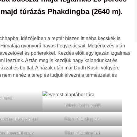
 majd túrázás Phakdingba (2640 m).
hhapba. Idézőjelben a reptér hiszen itt néha kecskék is
 a Himalája gyönyörű havas hegycsúcsait. Megérkezés után
úravezetővel és porterekkel. Kezdés előtt egy igazán izgalmas
 mi leszünk. Aztán meg is kezdjük nagy kalandunkat és
ázzal és bolttal. A házak után már Dudh Koshi völgyére
en nem nehéz a terep és tudjuk élvezni a természetet és
i reptér
Indiana Jones repülő
 kedvenc kávézómban
Útban Phakding felé
akon keresztül megy
Útban Phakding felé