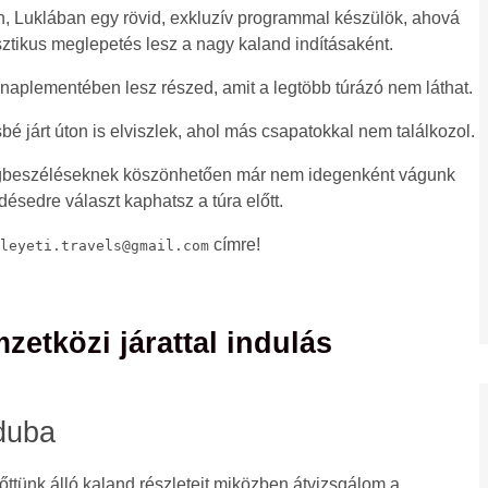
n, Luklában egy rövid, exkluzív programmal készülök, ahová
ztikus meglepetés lesz a nagy kaland indításaként.
naplementében lesz részed, amit a legtöbb túrázó nem láthat.
bé járt úton is elviszlek, ahol más csapatokkal nem találkozol.
gbeszéléseknek köszönhetően már nem idegenként vágunk
ésedre választ kaphatsz a túra előtt.
címre!
leyeti.travels@gmail.com
zetközi járattal indulás
duba
ttünk álló kaland részleteit miközben átvizsgálom a