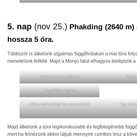
5. nap
(nov 25.)
Phakding (2640 m) 
hossza 5 óra.
Többször is átkelünk izgalmas függőhidakon a mai túra foly
menetelünk felfelé. Majd a Monjo falut elhagyva belépünk 
Nemzeti park bejárata
Serpa
Függőhidak egyike
Hillary-híd boldog kis csaptunkkal
Egy tipik
Majd átkelünk a túra legikonikusabb és legfotogénebb függőh
mert ha felnézünk akkor látjuk mennyire combos lesz a köve