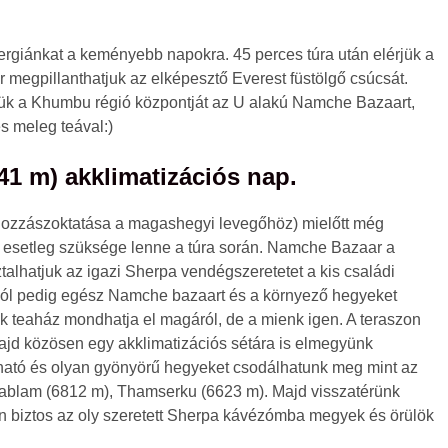
energiánkat a keményebb napokra. 45 perces túra után elérjük a
zör megpillanthatjuk az elképesztő Everest füstölgő csúcsát.
rjük a Khumbu régió központját az U alakú Namche Bazaart,
s meleg teával:)
1 m) akklimatizációs nap.
 hozzászoktatása a magashegyi levegőhöz) mielőtt még
 esetleg szüksége lenne a túra során. Namche Bazaar a
alhatjuk az igazi Sherpa vendégszeretetet a kis családi
bából pedig egész Namche bazaart és a környező hegyeket
sok teaház mondhatja el magáról, de a mienk igen. A teraszon
jd közösen egy akklimatizációs sétára is elmegyünk
lható és olyan gyönyörű hegyeket csodálhatunk meg mint az
Dablam (6812 m), Thamserku (6623 m). Majd visszatérünk
n biztos az oly szeretett Sherpa kávézómba megyek és örülök