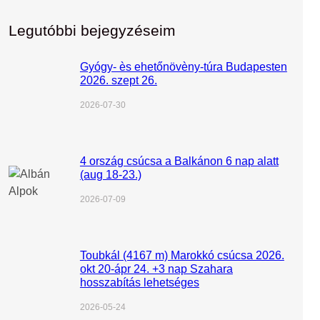
Legutóbbi bejegyzéseim
Gyógy- ès ehetőnövèny-túra Budapesten
2026. szept 26.
2026-07-30
4 ország csúcsa a Balkánon 6 nap alatt
(aug 18-23.)
2026-07-09
Toubkál (4167 m) Marokkó csúcsa 2026.
okt 20-ápr 24. +3 nap Szahara
hosszabítás lehetséges
2026-05-24