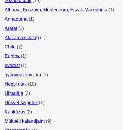
2025/26 utak
(14)
Albánia, Koszovó, Montenegro, Észak-Macedónia
(1)
Annapurna
(1)
Ararat
(1)
Atacama sivatag
(1)
Chile
(2)
Európa
(1)
everest
(1)
gyógynövèny túra
(1)
Hegyi utak
(10)
Himalája
(2)
Húsvét-szigetek
(1)
Kaukázus
(2)
Múltbéli kalandjaim
(9)