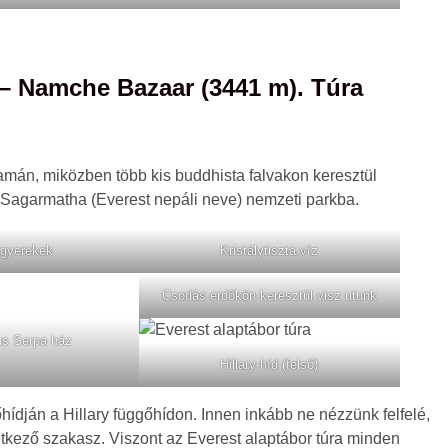
– Namche Bazaar (3441 m). Túra
amán, miközben több kis buddhista falvakon keresztül
a Sagarmatha (Everest nepáli neve) nemzeti parkba.
 gyerekek
Kristálytiszta víz
Csodás erdőkön keresztül visz utunk
us Serpa ház
Hillary-híd (felső)
ídján a Hillary függőhídon. Innen inkább ne nézzünk felfelé,
tkező szakasz. Viszont az Everest alaptábor túra minden