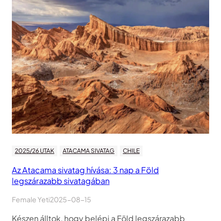
2025/26 UTAK
ATACAMA SIVATAG
CHILE
Az Atacama sivatag hívása: 3 nap a Föld
legszárazabb sivatagában
Female Yeti
2025-08-15
Készen álltok, hogy belépj a Föld legszárazabb