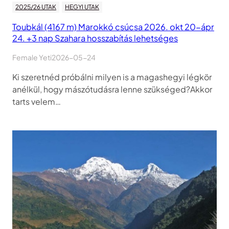
2025/26 UTAK
HEGYI UTAK
Toubkál (4167 m) Marokkó csúcsa 2026. okt 20-ápr
24. +3 nap Szahara hosszabítás lehetséges
Female Yeti
2026-05-24
Ki szeretnéd próbálni milyen is a magashegyi légkör
anélkül, hogy mászótudásra lenne szükséged?Akkor
tarts velem…