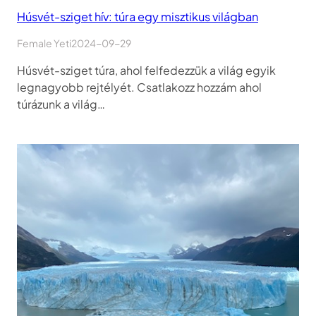
Húsvét-sziget hív: túra egy misztikus világban
Female Yeti
2024-09-29
Húsvét-sziget túra, ahol felfedezzük a világ egyik
legnagyobb rejtélyét. Csatlakozz hozzám ahol
túrázunk a világ…