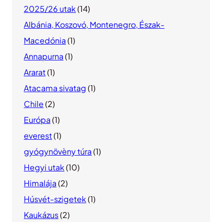
2025/26 utak
(14)
Albánia, Koszovó, Montenegro, Észak-
Macedónia
(1)
Annapurna
(1)
Ararat
(1)
Atacama sivatag
(1)
Chile
(2)
Európa
(1)
everest
(1)
gyógynövèny túra
(1)
Hegyi utak
(10)
Himalája
(2)
Húsvét-szigetek
(1)
Kaukázus
(2)