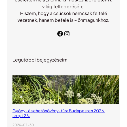
világ felfedezésére.
Hiszem, hogy a csúcsok nemcsak felfelé
vezetnek, hanem befelé is – önmagunkhoz.
Facebook
Instagram
Legutóbbi bejegyzéseim
Gyógy- ès ehetőnövèny-túra Budapesten 2026.
szept 26.
2026-07-30