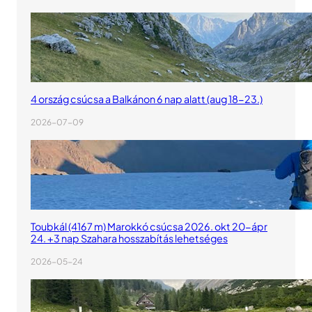
4 ország csúcsa a Balkánon 6 nap alatt (aug 18-23.)
2026-07-09
Toubkál (4167 m) Marokkó csúcsa 2026. okt 20-ápr
24. +3 nap Szahara hosszabítás lehetséges
2026-05-24