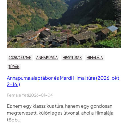
2025/26 UTAK
ANNAPURNA
HEGYI UTAK
HIMALÁJA
TÚRÁK
Annapurna alaptábor és Mardi Himal túra (2026. okt
2-16.)
Female Yeti
2026-01-04
Ez nem egy klasszikus túra, hanem egy gondosan
megtervezett, különleges útvonal, ahol a Himalája
több…