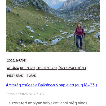
2025/26 UTAK
ALBÁNIA, KOSZOVÓ, MONTENEGRO, ÉSZAK-MACEDÓNIA
HEGYI UTAK
TÚRÁK
4 ország csúcsa a Balkánon 6 nap alatt (aug 18-23.)
Female Yeti
2026-07-09
Ha szereted az olyan helyeket, ahol még nincs