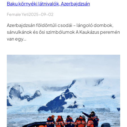
Baku környéki látnivalók, Azerbajdzsán
Female Yeti
2025-09-02
Azerbajdzsán földöntúli csodái – lángoló dombok,
sárvulkánok és ősi szimbólumok A Kaukázus peremén
van egy…