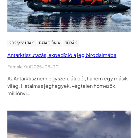
2025/26 UTAK
PATAGÓNIA
TÚRÁK
Antarktisz utazás, expedíció a jég birodalmába
Female Yeti
2025-08-30
Az Antarktisz nem egyszerű úti cél, hanem egy másik
világ. Hatalmas jéghegyek, végtelen hómezők,
milliónyi…