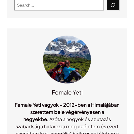
S
e
a
r
c
h
Female Yeti
Female Yeti vagyok – 2012-ben a Himalájában
szerettem bele végérvényesen a
hegyekbe.
Azóta a hegyek és az utazás
szabadsága határozza meg az életem és ezért
cseréltem le a „normális” hétköznapi életem a