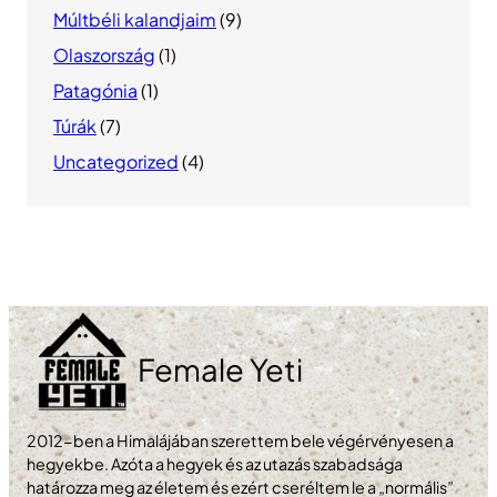
Múltbéli kalandjaim
(9)
Olaszország
(1)
Patagónia
(1)
Túrák
(7)
Uncategorized
(4)
Female Yeti
2012-ben a Himalájában szerettem bele végérvényesen a
hegyekbe. Azóta a hegyek és az utazás szabadsága
határozza meg az életem és ezért cseréltem le a „normális”