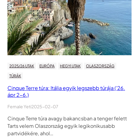
2025/26 UTAK
EURÓPA
HEGYI UTAK
OLASZORSZÁG
TÚRÁK
Cinque Terre túra: Itália egyik legszebb túrája (’26.
ápr 2-6.)
Female Yeti
2025-02-07
Cinque Terre túra avagy bakancsban a tenger felett
Tarts velem Olaszország egyik legikonikusabb
partvidékére, ahol…