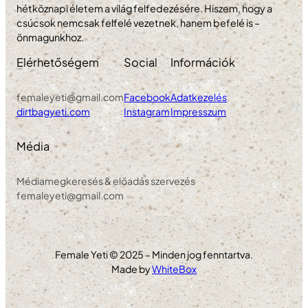
hétköznapi életem a világ felfedezésére. Hiszem, hogy a
csúcsok nemcsak felfelé vezetnek, hanem befelé is –
önmagunkhoz.
Elérhetőségem
Social
Információk
femaleyeti@gmail.com
Facebook
Adatkezelés
dirtbagyeti.com
Instagram
Impresszum
Média
Médiamegkeresés & előadás szervezés
femaleyeti@gmail.com
Female Yeti © 2025 – Minden jog fenntartva.
Made by
WhiteBox