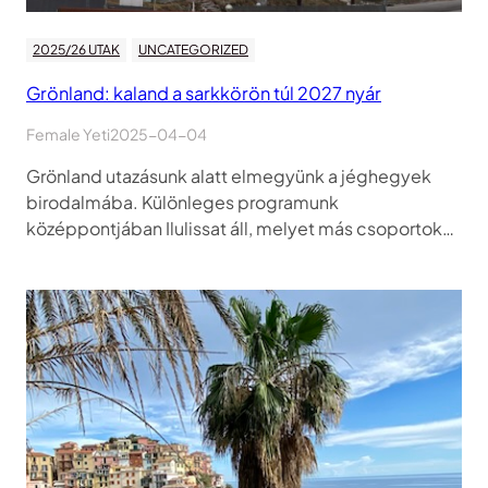
2025/26 UTAK
UNCATEGORIZED
Grönland: kaland a sarkkörön túl 2027 nyár
Female Yeti
2025-04-04
Grönland utazásunk alatt elmegyünk a jéghegyek
birodalmába. Különleges programunk
középpontjában Ilulissat áll, melyet más csoportok…