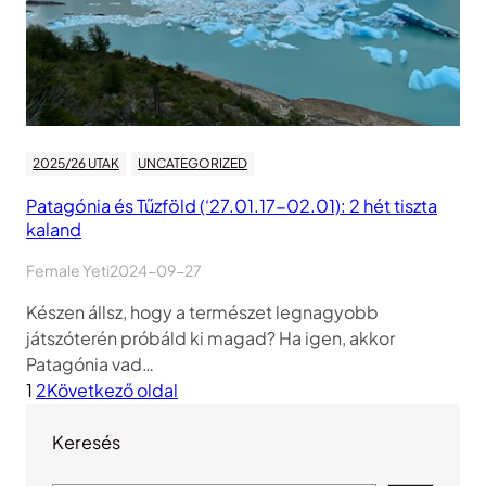
2025/26 UTAK
UNCATEGORIZED
Patagónia és Tűzföld (‘27.01.17-02.01): 2 hét tiszta
kaland
Female Yeti
2024-09-27
Készen állsz, hogy a természet legnagyobb
játszóterén próbáld ki magad? Ha igen, akkor
Patagónia vad…
1
2
Következő oldal
Keresés