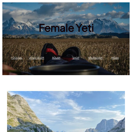
Ugrás
a
tartalomhoz
Female Yeti
FŐOLDAL
UTAZZ VELEM
RÓLAM
SHOP
KALANDJAIM
MÉDIA