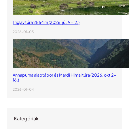
Triglav túra 2864 m (2026. júl. 9-12.)
2026-01-05
Annapurna alaptábor és Mardi Himal túra (2026. okt 2-
16.)
2026-01-04
Kategóriák