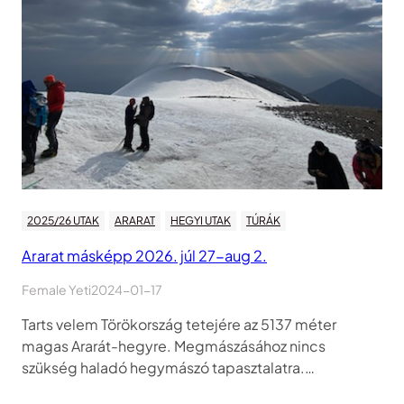
2025/26 UTAK
ARARAT
HEGYI UTAK
TÚRÁK
Ararat másképp 2026. júl 27-aug 2.
Female Yeti
2024-01-17
Tarts velem Törökország tetejére az 5137 méter
magas Ararát-hegyre. Megmászásához nincs
szükség haladó hegymászó tapasztalatra.…