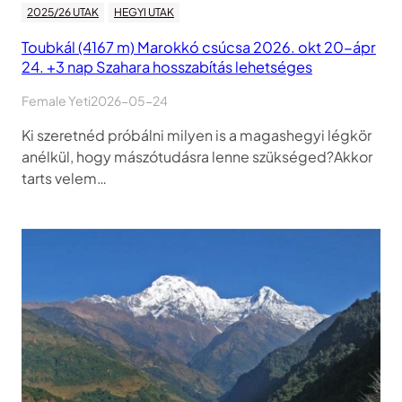
2025/26 UTAK
HEGYI UTAK
Toubkál (4167 m) Marokkó csúcsa 2026. okt 20-ápr
24. +3 nap Szahara hosszabítás lehetséges
Female Yeti
2026-05-24
Ki szeretnéd próbálni milyen is a magashegyi légkör
anélkül, hogy mászótudásra lenne szükséged?Akkor
tarts velem…