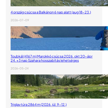
4 ország csúcsa a Balkánon 6 nap alatt (aug 18-23.)
2026-07-09
Toubkál (4167 m) Marokkó csúcsa 2026. okt 20-ápr
24. +3 nap Szahara hosszabítás lehetséges
2026-05-24
Triglav túra 2864 m (2026. júl. 9-12.)