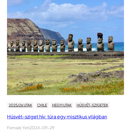
2025/26 UTAK
CHILE
HEGYI UTAK
HÚSVÉT-SZIGETEK
Húsvét-sziget hív: túra egy misztikus világban
Female Yeti
2024-09-29