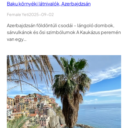
Baku környéki látnivalók, Azerbajdzsán
Female Yeti
2025-09-02
Azerbajdzsán földöntúli csodái – lángoló dombok,
sárvulkánok és ősi szimbólumok A Kaukázus peremén
van egy…