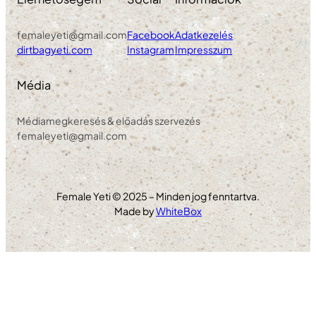
femaleyeti@gmail.com
Facebook
Adatkezelés
dirtbagyeti.com
Instagram
Impresszum
Média
Médiamegkeresés & előadás szervezés
femaleyeti@gmail.com
Female Yeti © 2025 – Minden jog fenntartva.
Made by
WhiteBox