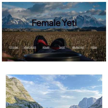
Ugrás
a
tartalomhoz
Female Yeti
FŐOLDAL
UTAZZ VELEM
RÓLAM
SHOP
KALANDJAIM
MÉDIA