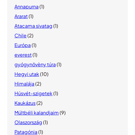
Annapurna
(1)
Ararat
(1)
Atacama sivatag
(1)
Chile
(2)
Európa
(1)
everest
(1)
gyógynövèny túra
(1)
Hegyi utak
(10)
Himalája
(2)
Húsvét-szigetek
(1)
Kaukázus
(2)
Múltbéli kalandjaim
(9)
Olaszország
(1)
Patagónia
(1)