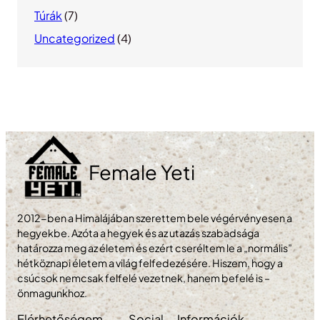
Túrák
(7)
Uncategorized
(4)
Female Yeti
2012-ben a Himalájában szerettem bele végérvényesen a
hegyekbe. Azóta a hegyek és az utazás szabadsága
határozza meg az életem és ezért cseréltem le a „normális”
hétköznapi életem a világ felfedezésére. Hiszem, hogy a
csúcsok nemcsak felfelé vezetnek, hanem befelé is –
önmagunkhoz.
Elérhetőségem
Social
Információk