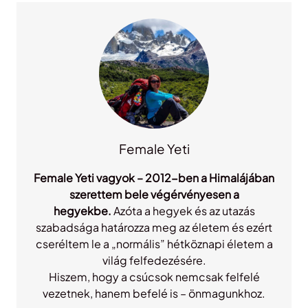
c
h
Female Yeti
Female Yeti vagyok – 2012-ben a Himalájában
szerettem bele végérvényesen a
hegyekbe.
Azóta a hegyek és az utazás
szabadsága határozza meg az életem és ezért
cseréltem le a „normális” hétköznapi életem a
világ felfedezésére.
Hiszem, hogy a csúcsok nemcsak felfelé
vezetnek, hanem befelé is – önmagunkhoz.