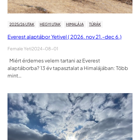
2025/26 UTAK
HEGYI UTAK
HIMALÁJA
TÚRÁK
Everest alaptábor Yetivel ( 2026. nov 21.-dec 6.)
Female Yeti
2024-08-01
Miért érdemes velem tartani az Everest
alaptáborba? 13 év tapasztalat a Himalájában: Több
mint…