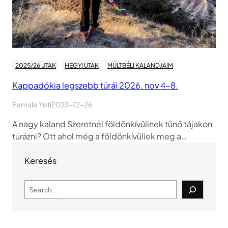
2025/26 UTAK
HEGYI UTAK
MÚLTBÉLI KALANDJAIM
Kappadókia legszebb túrái 2026. nov 4-8.
Female Yeti
2023-12-26
A nagy kaland Szeretnél földönkívülinek tűnő tájakon
túrázni? Ott ahol még a földönkívüliek meg a…
Keresés
S
e
a
r