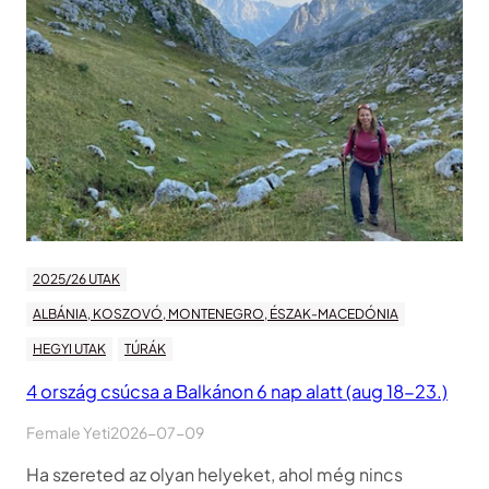
2025/26 UTAK
ALBÁNIA, KOSZOVÓ, MONTENEGRO, ÉSZAK-MACEDÓNIA
HEGYI UTAK
TÚRÁK
4 ország csúcsa a Balkánon 6 nap alatt (aug 18-23.)
Female Yeti
2026-07-09
Ha szereted az olyan helyeket, ahol még nincs