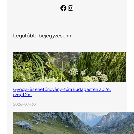
Facebook
Instagram
Legutóbbi bejegyzéseim
Gyógy- ès ehetőnövèny-túra Budapesten 2026.
szept 26.
2026-07-30