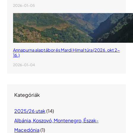
2026-01-05
Annapurna alaptábor és Mardi Himal túra (2026. okt 2-
16.)
2026-01-04
Kategóriák
2025/26 utak
(14)
Albánia, Koszovó, Montenegro, Észak-
Macedónia
(1)