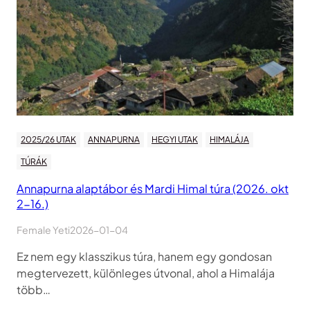
2025/26 UTAK
ANNAPURNA
HEGYI UTAK
HIMALÁJA
TÚRÁK
Annapurna alaptábor és Mardi Himal túra (2026. okt
2-16.)
Female Yeti
2026-01-04
Ez nem egy klasszikus túra, hanem egy gondosan
megtervezett, különleges útvonal, ahol a Himalája
több…