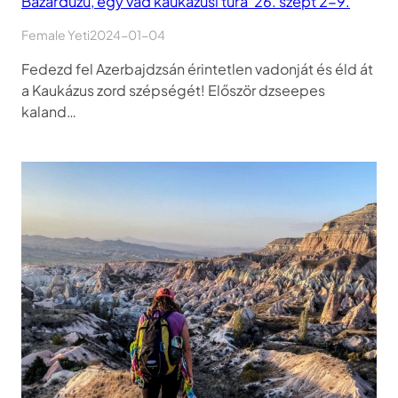
Bazardüzü, egy vad kaukázusi túra ’26. szept 2-9.
Female Yeti
2024-01-04
Fedezd fel Azerbajdzsán érintetlen vadonját és éld át
a Kaukázus zord szépségét! Először dzseepes
kaland…