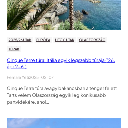
2025/26 UTAK
EURÓPA
HEGYI UTAK
OLASZORSZÁG
TÚRÁK
Cinque Terre túra: Itália egyik legszebb túrája (’26.
ápr 2-6.)
Female Yeti
2025-02-07
Cinque Terre túra avagy bakancsban a tenger felett
Tarts velem Olaszország egyik legikonikusabb
partvidékére, ahol…