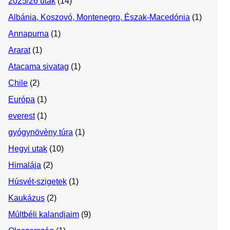
2025/26 utak
(14)
Albánia, Koszovó, Montenegro, Észak-Macedónia
(1)
Annapurna
(1)
Ararat
(1)
Atacama sivatag
(1)
Chile
(2)
Európa
(1)
everest
(1)
gyógynövèny túra
(1)
Hegyi utak
(10)
Himalája
(2)
Húsvét-szigetek
(1)
Kaukázus
(2)
Múltbéli kalandjaim
(9)