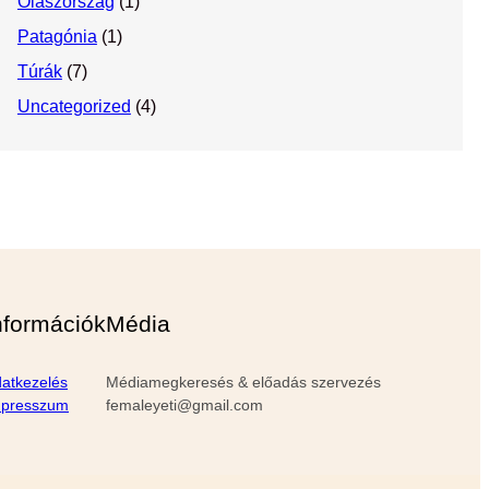
Olaszország
(1)
Patagónia
(1)
Túrák
(7)
Uncategorized
(4)
nformációk
Média
atkezelés
Médiamegkeresés & előadás szervezés
mpresszum
femaleyeti@gmail.com