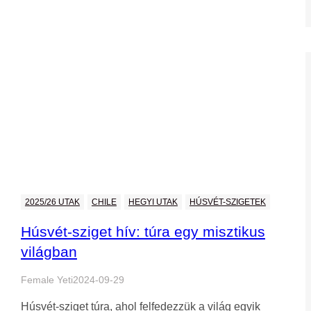
2025/26 UTAK
CHILE
HEGYI UTAK
HÚSVÉT-SZIGETEK
Húsvét-sziget hív: túra egy misztikus
világban
Female Yeti
2024-09-29
Húsvét-sziget túra, ahol felfedezzük a világ egyik