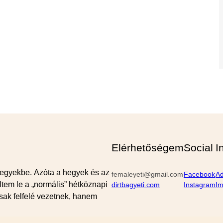
Elérhetőségem
Social
I
egyekbe. Azóta a hegyek és az
femaleyeti@gmail.com
Facebook
Ad
tem le a „normális” hétköznapi
dirtbagyeti.com
Instagram
I
sak felfelé vezetnek, hanem