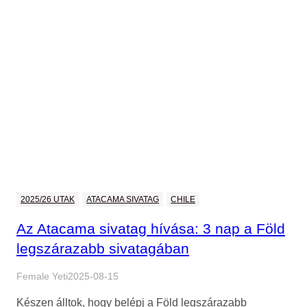
2025/26 UTAK
ATACAMA SIVATAG
CHILE
Az Atacama sivatag hívása: 3 nap a Föld
legszárazabb sivatagában
Female Yeti
2025-08-15
Készen álltok, hogy belépj a Föld legszárazabb