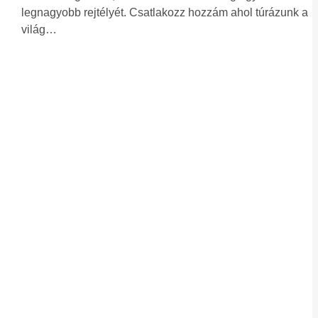
legnagyobb rejtélyét. Csatlakozz hozzám ahol túrázunk a
világ…