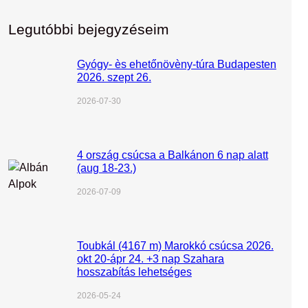
Legutóbbi bejegyzéseim
Gyógy- ès ehetőnövèny-túra Budapesten
2026. szept 26.
2026-07-30
4 ország csúcsa a Balkánon 6 nap alatt
(aug 18-23.)
2026-07-09
Toubkál (4167 m) Marokkó csúcsa 2026.
okt 20-ápr 24. +3 nap Szahara
hosszabítás lehetséges
2026-05-24