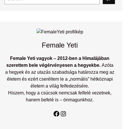
e
a
r
c
h
Female Yeti
Female Yeti vagyok – 2012-ben a Himalájában
szerettem bele végérvényesen a hegyekbe.
Azóta
a hegyek és az utazás szabadsága határozza meg az
életem és ezért cseréltem le a „normális” hétköznapi
életem a világ felfedezésére.
Hiszem, hogy a csúcsok nemcsak felfelé vezetnek,
hanem befelé is – önmagunkhoz.
Facebook
Instagram