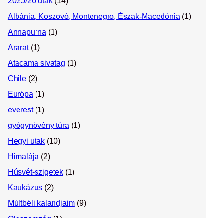
2025/26 utak
(14)
Albánia, Koszovó, Montenegro, Észak-Macedónia
(1)
Annapurna
(1)
Ararat
(1)
Atacama sivatag
(1)
Chile
(2)
Európa
(1)
everest
(1)
gyógynövèny túra
(1)
Hegyi utak
(10)
Himalája
(2)
Húsvét-szigetek
(1)
Kaukázus
(2)
Múltbéli kalandjaim
(9)