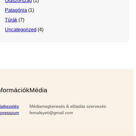
Olaszország
(1)
Patagónia
(1)
Túrák
(7)
Uncategorized
(4)
nformációk
Média
atkezelés
Médiamegkeresés & előadás szervezés
mpresszum
femaleyeti@gmail.com