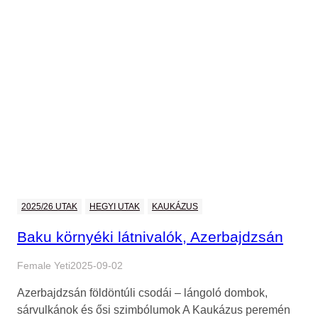
2025/26 UTAK
HEGYI UTAK
KAUKÁZUS
Baku környéki látnivalók, Azerbajdzsán
Female Yeti
2025-09-02
Azerbajdzsán földöntúli csodái – lángoló dombok,
sárvulkánok és ősi szimbólumok A Kaukázus peremén