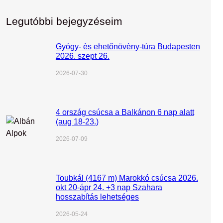
Legutóbbi bejegyzéseim
Gyógy- ès ehetőnövèny-túra Budapesten
2026. szept 26.
2026-07-30
4 ország csúcsa a Balkánon 6 nap alatt
(aug 18-23.)
2026-07-09
Toubkál (4167 m) Marokkó csúcsa 2026.
okt 20-ápr 24. +3 nap Szahara
hosszabítás lehetséges
2026-05-24