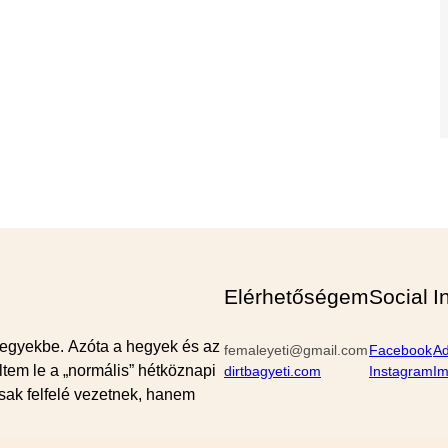
Elérhetőségem
Social
I
egyekbe. Azóta a hegyek és az
femaleyeti@gmail.com
Facebook
Ad
tem le a „normális” hétköznapi
dirtbagyeti.com
Instagram
I
sak felfelé vezetnek, hanem