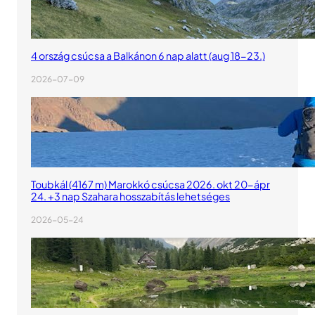
4 ország csúcsa a Balkánon 6 nap alatt (aug 18-23.)
2026-07-09
Toubkál (4167 m) Marokkó csúcsa 2026. okt 20-ápr
24. +3 nap Szahara hosszabítás lehetséges
2026-05-24