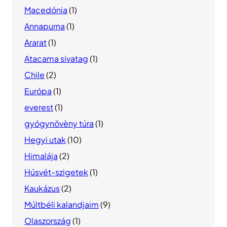
Macedónia
(1)
Annapurna
(1)
Ararat
(1)
Atacama sivatag
(1)
Chile
(2)
Európa
(1)
everest
(1)
gyógynövèny túra
(1)
Hegyi utak
(10)
Himalája
(2)
Húsvét-szigetek
(1)
Kaukázus
(2)
Múltbéli kalandjaim
(9)
Olaszország
(1)