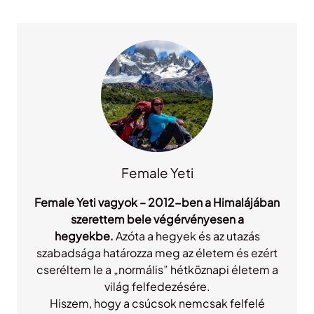
r
c
h
Female Yeti
Female Yeti vagyok – 2012-ben a Himalájában
szerettem bele végérvényesen a
hegyekbe.
Azóta a hegyek és az utazás
szabadsága határozza meg az életem és ezért
cseréltem le a „normális” hétköznapi életem a
világ felfedezésére.
Hiszem, hogy a csúcsok nemcsak felfelé