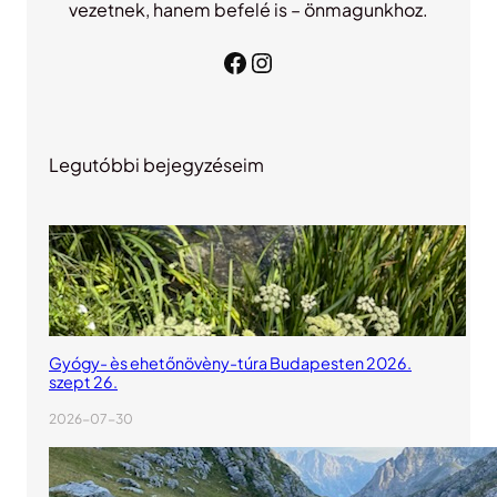
vezetnek, hanem befelé is – önmagunkhoz.
Facebook
Instagram
Legutóbbi bejegyzéseim
Gyógy- ès ehetőnövèny-túra Budapesten 2026.
szept 26.
2026-07-30