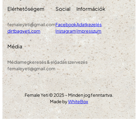
Elérhetőségem
Social
Információk
femaleyeti@gmail.com
Facebook
Adatkezelés
dirtbagyeti.com
Instagram
Impresszum
Média
Médiamegkeresés & előadás szervezés
femaleyeti@gmail.com
Female Yeti © 2025 – Minden jog fenntartva.
Made by
WhiteBox