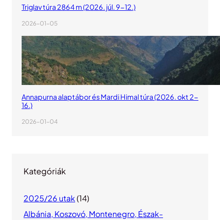
Triglav túra 2864 m (2026. júl. 9-12.)
2026-01-05
Annapurna alaptábor és Mardi Himal túra (2026. okt 2-
16.)
2026-01-04
Kategóriák
2025/26 utak
(14)
Albánia, Koszovó, Montenegro, Észak-