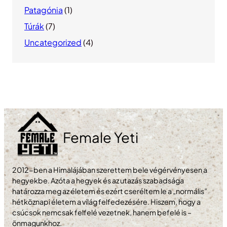
Patagónia
(1)
Túrák
(7)
Uncategorized
(4)
Female Yeti
2012-ben a Himalájában szerettem bele végérvényesen a
hegyekbe. Azóta a hegyek és az utazás szabadsága
határozza meg az életem és ezért cseréltem le a „normális”
hétköznapi életem a világ felfedezésére. Hiszem, hogy a
csúcsok nemcsak felfelé vezetnek, hanem befelé is –
önmagunkhoz.