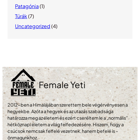
Patagónia
(1)
Túrák
(7)
Uncategorized
(4)
Female Yeti
2012-ben a Himalájában szerettem bele végérvényesen a
hegyekbe. Azóta a hegyek és az utazás szabadsága
határozza meg az életem és ezért cseréltem le a „normális”
hétköznapi életem a világ felfedezésére. Hiszem, hogy a
csúcsok nemcsak felfelé vezetnek, hanem befelé is –
önmagunkhoz.