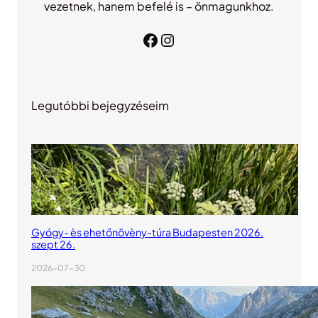
vezetnek, hanem befelé is – önmagunkhoz.
Facebook
Instagram
Legutóbbi bejegyzéseim
Gyógy- ès ehetőnövèny-túra Budapesten 2026.
szept 26.
2026-07-30