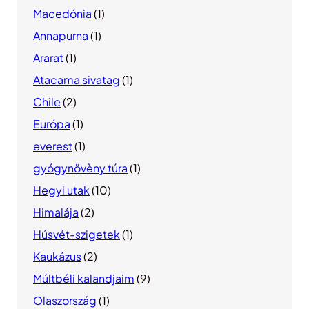
Macedónia
(1)
Annapurna
(1)
Ararat
(1)
Atacama sivatag
(1)
Chile
(2)
Európa
(1)
everest
(1)
gyógynövèny túra
(1)
Hegyi utak
(10)
Himalája
(2)
Húsvét-szigetek
(1)
Kaukázus
(2)
Múltbéli kalandjaim
(9)
Olaszország
(1)