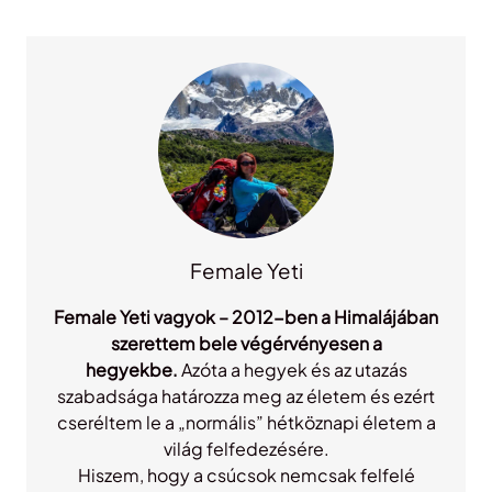
r
c
h
Female Yeti
Female Yeti vagyok – 2012-ben a Himalájában
szerettem bele végérvényesen a
hegyekbe.
Azóta a hegyek és az utazás
szabadsága határozza meg az életem és ezért
cseréltem le a „normális” hétköznapi életem a
világ felfedezésére.
Hiszem, hogy a csúcsok nemcsak felfelé