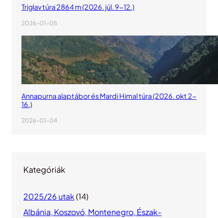
Triglav túra 2864 m (2026. júl. 9-12.)
2026-01-05
Annapurna alaptábor és Mardi Himal túra (2026. okt 2-
16.)
2026-01-04
Kategóriák
2025/26 utak
(14)
Albánia, Koszovó, Montenegro, Észak-