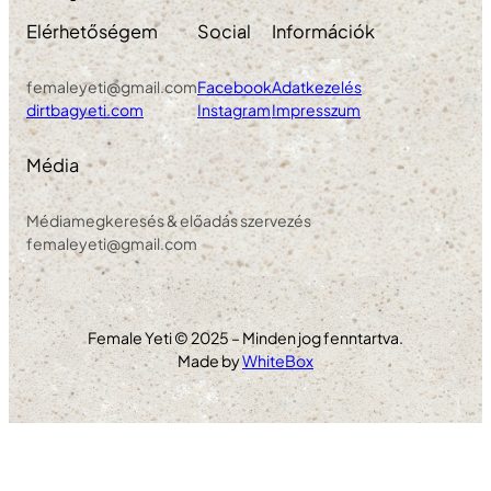
Elérhetőségem
Social
Információk
femaleyeti@gmail.com
Facebook
Adatkezelés
dirtbagyeti.com
Instagram
Impresszum
Média
Médiamegkeresés & előadás szervezés
femaleyeti@gmail.com
Female Yeti © 2025 – Minden jog fenntartva.
Made by
WhiteBox