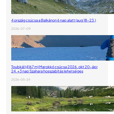
4 ország csúcsa a Balkánon 6 nap alatt (aug 18-23.)
2026-07-09
Toubkál (4167 m) Marokkó csúcsa 2026. okt 20-ápr
24. +3 nap Szahara hosszabítás lehetséges
2026-05-24