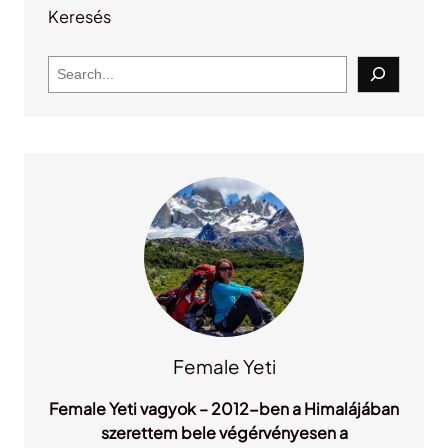
Keresés
S
e
a
r
c
h
Female Yeti
Female Yeti vagyok – 2012-ben a Himalájában
szerettem bele végérvényesen a