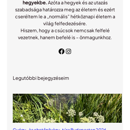
hegyekbe.
Azóta a hegyek és az utazás
szabadsága határozza meg az életem és ezért
cseréltem le a „normális” hétköznapi életem a
világ felfedezésére.
Hiszem, hogy a csúcsok nemcsak felfelé
vezetnek, hanem befelé is – önmagunkhoz.
Facebook
Instagram
Legutóbbi bejegyzéseim
Gyógy- ès ehetőnövèny-túra Budapesten 2026.