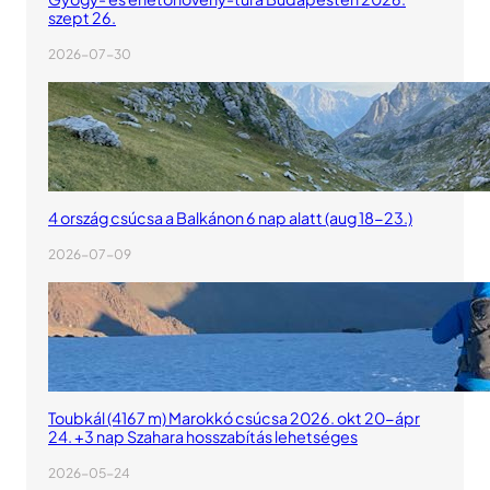
szept 26.
2026-07-30
4 ország csúcsa a Balkánon 6 nap alatt (aug 18-23.)
2026-07-09
Toubkál (4167 m) Marokkó csúcsa 2026. okt 20-ápr
24. +3 nap Szahara hosszabítás lehetséges
2026-05-24