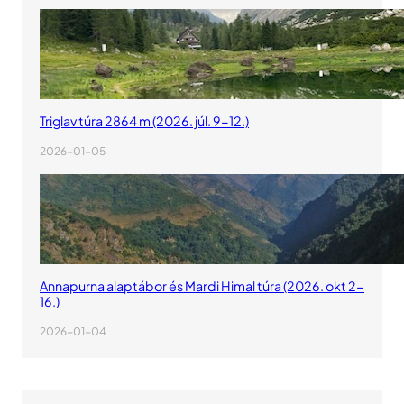
Triglav túra 2864 m (2026. júl. 9-12.)
2026-01-05
Annapurna alaptábor és Mardi Himal túra (2026. okt 2-
16.)
2026-01-04