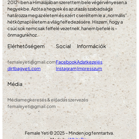
2012-ben a Himalájában szerettem bele végérvényesen a
hegyekbe. Azóta a hegyek és az utazás szabadsága
határozza meg az életem és ezért cseréltem le a „normális”
hétköznapi életem a világ felfedezésére. Hiszem, hogy a
csúcsok nemcsak felfelé vezetnek, hanem befelé is –
önmagunkhoz.
Elérhetőségem
Social
Információk
femaleyeti@gmail.com
Facebook
Adatkezelés
dirtbagyeti.com
Instagram
Impresszum
Média
Médiamegkeresés & előadás szervezés
femaleyeti@gmail.com
Female Yeti © 2025 – Minden jog fenntartva.