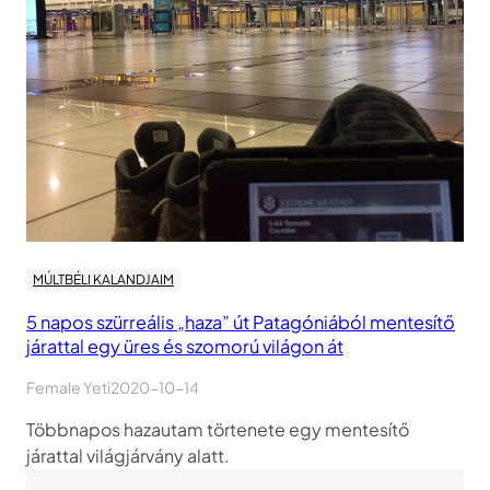
MÚLTBÉLI KALANDJAIM
5 napos szürreális „haza” út Patagóniából mentesítő
járattal egy üres és szomorú világon át
Female Yeti
2020-10-14
Többnapos hazautam törtenete egy mentesítő
járattal világjárvány alatt.