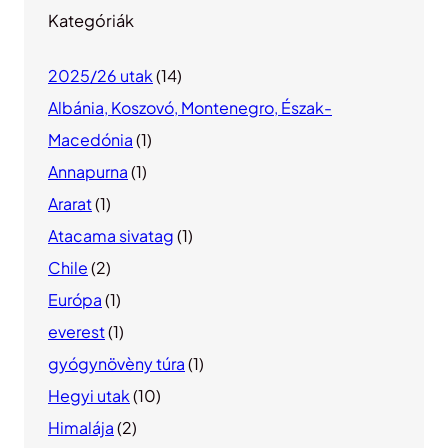
Kategóriák
2025/26 utak
(14)
Albánia, Koszovó, Montenegro, Észak-
Macedónia
(1)
Annapurna
(1)
Ararat
(1)
Atacama sivatag
(1)
Chile
(2)
Európa
(1)
everest
(1)
gyógynövèny túra
(1)
Hegyi utak
(10)
Himalája
(2)