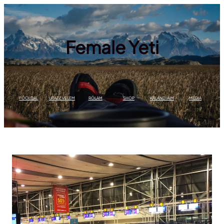
Ugrás
a
tartalomhoz
Female Yeti
FŐOLDAL
UTAZZ VELEM
RÓLAM
SHOP
KALANDJAIM
MÉDIA