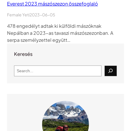
Everest 2023 mászószezon összefoglaló
Female Yeti
2023-06-05
478 engedélyt adtak ki külföldi mászóknak
Nepálban a 2023-as tavaszi mászószezonban. A
serpa személyzettel együtt…
Keresés
S
e
a
r
c
h