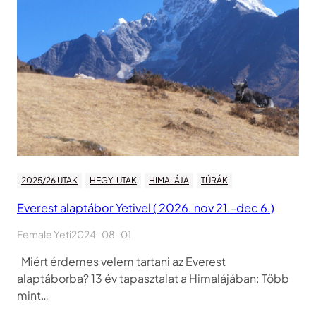
2025/26 UTAK
HEGYI UTAK
HIMALÁJA
TÚRÁK
Everest alaptábor Yetivel ( 2026. nov 21.-dec 6.)
Female Yeti
2024-08-01
Miért érdemes velem tartani az Everest
alaptáborba? 13 év tapasztalat a Himalájában: Több
mint…