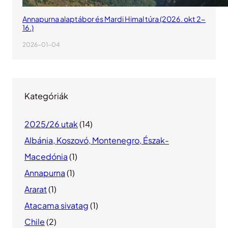
Annapurna alaptábor és Mardi Himal túra (2026. okt 2-
16.)
2026-01-04
Kategóriák
2025/26 utak
(14)
Albánia, Koszovó, Montenegro, Észak-
Macedónia
(1)
Annapurna
(1)
Ararat
(1)
Atacama sivatag
(1)
Chile
(2)