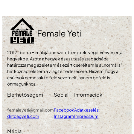
Female Yeti
2012-ben a Himalájában szerettem bele végérvényesen a
hegyekbe. Azóta a hegyek és az utazás szabadsága
határozza meg az életem és ezért cseréltem le a „normális”
hétköznapi életem a világ felfedezésére. Hiszem, hogy a
csúcsok nemcsak felfelé vezetnek, hanem befelé is –
önmagunkhoz.
Elérhetőségem
Social
Információk
femaleyeti@gmail.com
Facebook
Adatkezelés
dirtbagyeti.com
Instagram
Impresszum
Média