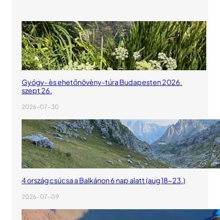
Gyógy- ès ehetőnövèny-túra Budapesten 2026.
szept 26.
2026-07-30
4 ország csúcsa a Balkánon 6 nap alatt (aug 18-23.)
2026-07-09