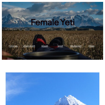
Ugrás
a
tartalomhoz
Female Yeti
FŐOLDAL
UTAZZ VELEM
RÓLAM
SHOP
KALANDJAIM
MÉDIA