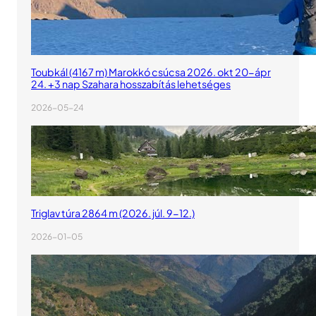
Toubkál (4167 m) Marokkó csúcsa 2026. okt 20-ápr
24. +3 nap Szahara hosszabítás lehetséges
2026-05-24
Triglav túra 2864 m (2026. júl. 9-12.)
2026-01-05